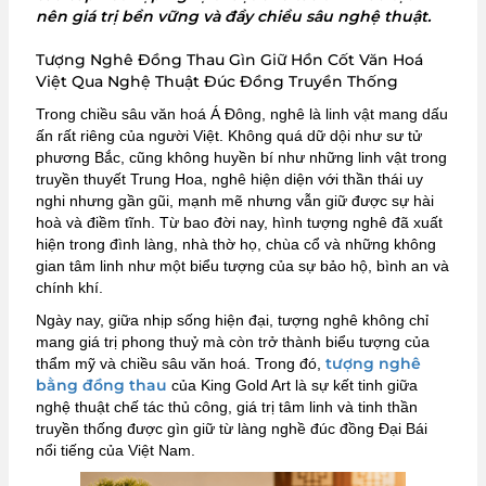
nên giá trị bền vững và đầy chiều sâu nghệ thuật.
Tượng Nghê Đồng Thau Gìn Giữ Hồn Cốt Văn Hoá
Việt Qua Nghệ Thuật Đúc Đồng Truyền Thống
Trong chiều sâu văn hoá Á Đông, nghê là linh vật mang dấu
ấn rất riêng của người Việt. Không quá dữ dội như sư tử
phương Bắc, cũng không huyền bí như những linh vật trong
truyền thuyết Trung Hoa, nghê hiện diện với thần thái uy
nghi nhưng gần gũi, mạnh mẽ nhưng vẫn giữ được sự hài
hoà và điềm tĩnh. Từ bao đời nay, hình tượng nghê đã xuất
hiện trong đình làng, nhà thờ họ, chùa cổ và những không
gian tâm linh như một biểu tượng của sự bảo hộ, bình an và
chính khí.
Ngày nay, giữa nhịp sống hiện đại, tượng nghê không chỉ
mang giá trị phong thuỷ mà còn trở thành biểu tượng của
tượng nghê
thẩm mỹ và chiều sâu văn hoá. Trong đó,
bằng đồng thau
của King Gold Art là sự kết tinh giữa
nghệ thuật chế tác thủ công, giá trị tâm linh và tinh thần
truyền thống được gìn giữ từ làng nghề đúc đồng Đại Bái
nổi tiếng của Việt Nam.