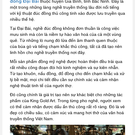
đồng Đại Bái
thuộc huyện Gia Bình, tỉnh Bắc Ninh. Đây là
một trong những làng nghề truyền thống lâu đời nổi tiếng
với kỹ thuật đúc đồng thủ công tinh xảo được lưu truyền qua
nhiều thế hệ.
Tại Đại Bái, nghề đúc đồng không đơn thuần là công việc
mưu sinh mà còn là niềm tự hào văn hoá của cả một vùng
quê. Từ những lò nung đỏ lửa đến âm thanh quen thuộc
của búa gò và tiếng chạm khắc thủ công, tất cả đã tạo nên
linh hồn cho nghề truyền thống nơi đây.
Mỗi sản phẩm đồng mỹ nghệ được hoàn thiện đều trải qua
rất nhiều công đoạn đòi hỏi kinh nghiệm và sự kiên nhẫn.
Từ tạo khuôn, nấu đồng, đổ đồng cho đến chạm khắc và xử
lý bề mặt, mọi chi tiết đều cần sự chính xác và cảm nhận
nghệ thuật tinh tế của người thợ.
Đó cũng chính là giá trị tạo nên sự khác biệt cho những tác
phẩm của King Gold Art. Trong từng pho nghê, người xem
có thể cảm nhận được dấu ấn thủ công rất rõ ràng. Đó là vẻ
đẹp có chiều sâu, có cảm xúc và mang hơi thở của văn hoá
truyền thống Việt Nam.