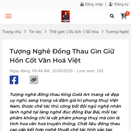
Đăng nhập
Đăng ký
0
Trang chủ
Tin tức
Thế giới
|
Du lịch
|
Số hóa
Tượng Nghê Đ
Tượng Nghê Đồng Thau Gìn Giữ
Hồn Cốt Văn Hoá Việt
Ngày đăng: 09:44 AM, 11/05/2026
- Lượt xem: 181
Tượng nghê đồng thau King Gold Art mang vẻ đẹp
uy nghi, sang trọng và đậm giá trị phong thuỷ Việt
Nam. Được chế tác thủ công bởi đội ngũ nghệ nhân
lành nghề tại làng nghề đúc đồng Đại Bái, mỗi tác
phẩm không chỉ là vật phẩm phong thuỷ mà còn là
tinh hoa văn hoá truyền thống. Chất liệu đồng thau
cao cấp kết hợp nghệ thuật chế tác tinh xảo tạo