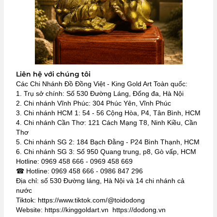
Liên hệ với chúng tôi
Các Chi Nhánh Đồ Đồng Việt - King Gold Art Toàn quốc:
1. Trụ sở chính: Số 530 Đường Láng, Đống đa, Hà Nội
2. Chi nhánh Vĩnh Phúc: 304 Phúc Yên, Vĩnh Phúc
3. Chi nhánh HCM 1: 54 - 56 Cộng Hòa, P4, Tân Bình, HCM
4. Chi nhánh Cần Thơ: 121 Cách Mạng T8, Ninh Kiều, Cần
Thơ
5. Chi nhánh SG 2: 184 Bạch Đằng - P24 Bình Thạnh, HCM
6. Chi nhánh SG 3: Số 950 Quang trung, p8, Gò vấp, HCM
Hotline: 0969 458 666 - 0969 458 669
☎ Hotline: 0969 458 666 - 0986 847 296
Địa chỉ: số 530 Đường láng, Hà Nội và 14 chi nhánh cả
nước
Tiktok: https://www.tiktok.com/@toidodong
Website: https://kinggoldart.vn https://dodong.vn