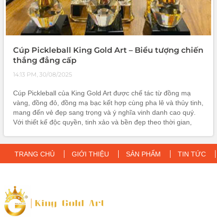
Cúp Pickleball King Gold Art – Biểu tượng chiến
thắng đẳng cấp
14:13 PM, 30/08/2025
Cúp Pickleball của King Gold Art được chế tác từ đồng mạ
vàng, đồng đỏ, đồng mạ bạc kết hợp cùng pha lê và thủy tinh,
mang đến vẻ đẹp sang trọng và ý nghĩa vinh danh cao quý.
Với thiết kế độc quyền, tinh xảo và bền đẹp theo thời gian,
sản phẩm không chỉ là phần thưởng mà còn là biểu tượng
chiến thắn
TRANG CHỦ
GIỚI THIỆU
SẢN PHẨM
TIN TỨC