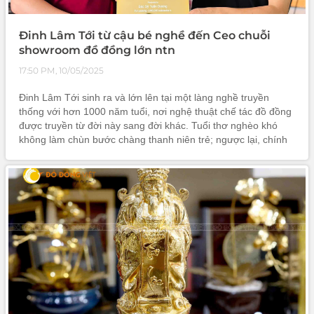
Đinh Lâm Tới từ cậu bé nghề đến Ceo chuỗi
showroom đồ đồng lớn ntn
17:50 PM, 10/05/2025
Đinh Lâm Tới sinh ra và lớn lên tại một làng nghề truyền
thống với hơn 1000 năm tuổi, nơi nghệ thuật chế tác đồ đồng
được truyền từ đời này sang đời khác. Tuổi thơ nghèo khó
không làm chùn bước chàng thanh niên trẻ; ngược lại, chính
hoàn cảnh đó đã thôi thúc anh nuôi dưỡng ước mơ đưa
những sản phẩm