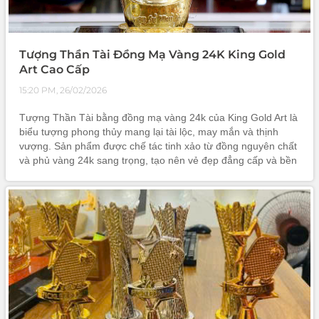
Tượng Thần Tài Đồng Mạ Vàng 24K King Gold
Art Cao Cấp
15:20 PM, 26/02/2026
Tượng Thần Tài bằng đồng mạ vàng 24k của King Gold Art là
biểu tượng phong thủy mang lại tài lộc, may mắn và thịnh
vượng. Sản phẩm được chế tác tinh xảo từ đồng nguyên chất
và phủ vàng 24k sang trọng, tạo nên vẻ đẹp đẳng cấp và bền
vững theo thời gian. Đây là vật phẩm phong thủy ý nghĩa, phù
hợp trưng bày trong nhà hoặc cửa hàng kinh doanh nhằm thu
hút vượng khí và tài vận.