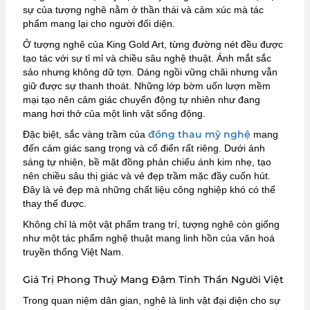
sự của tượng nghê nằm ở thần thái và cảm xúc mà tác
phẩm mang lại cho người đối diện.
Ở tượng nghê của King Gold Art, từng đường nét đều được
tạo tác với sự tỉ mỉ và chiều sâu nghệ thuật. Ánh mắt sắc
sảo nhưng không dữ tợn. Dáng ngồi vững chãi nhưng vẫn
giữ được sự thanh thoát. Những lớp bờm uốn lượn mềm
mại tạo nên cảm giác chuyển động tự nhiên như đang
mang hơi thở của một linh vật sống động.
đồng thau mỹ nghệ
Đặc biệt, sắc vàng trầm của
mang
đến cảm giác sang trọng và cổ điển rất riêng. Dưới ánh
sáng tự nhiên, bề mặt đồng phản chiếu ánh kim nhẹ, tạo
nên chiều sâu thị giác và vẻ đẹp trầm mặc đầy cuốn hút.
Đây là vẻ đẹp mà những chất liệu công nghiệp khó có thể
thay thế được.
Không chỉ là một vật phẩm trang trí, tượng nghê còn giống
như một tác phẩm nghệ thuật mang linh hồn của văn hoá
truyền thống Việt Nam.
Giá Trị Phong Thuỷ Mang Đậm Tinh Thần Người Việt
Trong quan niệm dân gian, nghê là linh vật đại diện cho sự