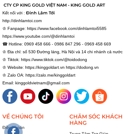
CTY CP KING GOLD VIỆT NAM - KING GOLD ART
Đinh Lâm Tới
Kết nối với :
http://dinhlamtoi.com
♔ Fanpage:
https://www.facebook.com/dinhlamtoi5585
https://www.youtube.com/@dinhlamtoi
☎ Hotline: 0969 458 666 - 0986 847 296 - 0969 458 669
♔ Địa chỉ: số 530 Đường láng, Hà Nội và 14 chi nhánh cả nước
♔ Tiktok:
https://www.tiktok.com/@toidodong
♔ Website:
https://kinggoldart.vn
https://dodong.vn
♔ Zalo OA:
https://zalo.me/kinggoldart
Email: kinggoldvietnam@gmail.com
VỀ CHÚNG TÔI
CHĂM SÓC KHÁCH
HÀNG
Điều Khoản
Trung Tâm Trợ Giúp