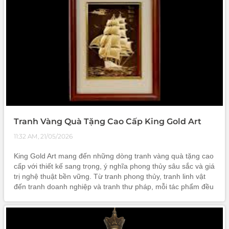
Tranh Vàng Quà Tặng Cao Cấp King Gold Art
11:32 AM, 21/05/2026
King Gold Art mang đến những dòng tranh vàng quà tặng cao
cấp với thiết kế sang trọng, ý nghĩa phong thủy sâu sắc và giá
trị nghệ thuật bền vững. Từ tranh phong thủy, tranh linh vật
đến tranh doanh nghiệp và tranh thư pháp, mỗi tác phẩm đều
được chế tác tinh xảo nhằm tôn vinh đẳng cấp người sở hữu
và tạo dấu ấn khác biệt trong mọi không gian.