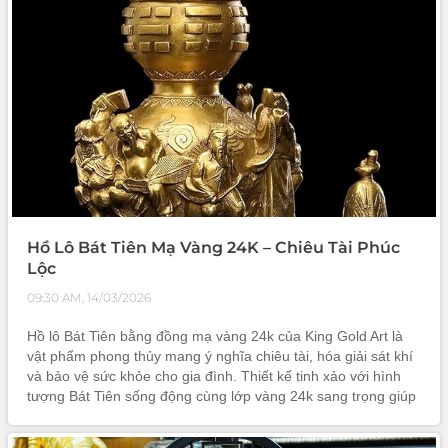
Hồ Lô Bát Tiên Mạ Vàng 24K – Chiêu Tài Phúc
Lộc
09:30 AM, 14/03/2026
Hồ lô Bát Tiên bằng đồng mạ vàng 24k của King Gold Art là
vật phẩm phong thủy mang ý nghĩa chiêu tài, hóa giải sát khí
và bảo vệ sức khỏe cho gia đình. Thiết kế tinh xảo với hình
tượng Bát Tiên sống động cùng lớp vàng 24k sang trọng giúp
sản phẩm trở thành điểm nhấn đẳng cấp trong không gian
sống. Đây cũng là món quà phong thủy ý nghĩa dành tặng