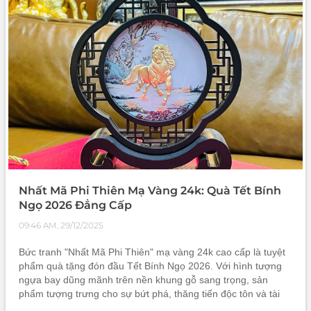
người thân, đối tác trong những dịp đặc biệt.
Nhất Mã Phi Thiên Mạ Vàng 24k: Quà Tết Bính
Ngọ 2026 Đẳng Cấp
09:46 AM, 29/12/2025
Bức tranh "Nhất Mã Phi Thiên" mạ vàng 24k cao cấp là tuyệt
phẩm quà tặng đón đầu Tết Bính Ngọ 2026. Với hình tượng
ngựa bay dũng mãnh trên nền khung gỗ sang trọng, sản
phẩm tượng trưng cho sự bứt phá, thăng tiến độc tôn và tài
lộc vĩnh cửu. Được kiểm định chất lượng nghiêm ngặt, đây là