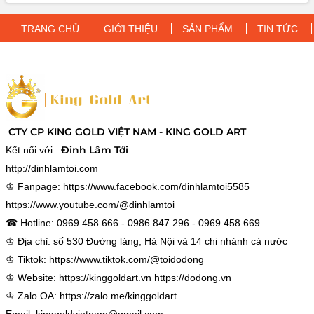
món quà ý nghĩa, đẳng cấp dành tặng sếp, đối tác và người
thân, mang lại vượng khí cho không gian làm việc và phòng
TRANG CHỦ
GIỚI THIỆU
SẢN PHẨM
TIN TỨC
khách.
CTY CP KING GOLD VIỆT NAM - KING GOLD ART
Đinh Lâm Tới
Kết nối với :
http://dinhlamtoi.com
♔ Fanpage:
https://www.facebook.com/dinhlamtoi5585
https://www.youtube.com/@dinhlamtoi
☎ Hotline: 0969 458 666 - 0986 847 296 - 0969 458 669
♔ Địa chỉ: số 530 Đường láng, Hà Nội và 14 chi nhánh cả nước
♔ Tiktok:
https://www.tiktok.com/@toidodong
♔ Website:
https://kinggoldart.vn
https://dodong.vn
♔ Zalo OA:
https://zalo.me/kinggoldart
Email: kinggoldvietnam@gmail.com