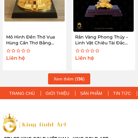
Mô Hình Đền Thờ Vua
Rắn Vàng Phong Thủy –
Hùng Cần Thơ Bằng
Linh Vật Chiêu Tài Đắc
Đồng Mạ Vàng
Lộc
Liên hệ
Liên hệ
136
Xem thêm (
)
TRANG CHỦ
GIỚI THIỆU
SẢN PHẨM
TIN TỨC