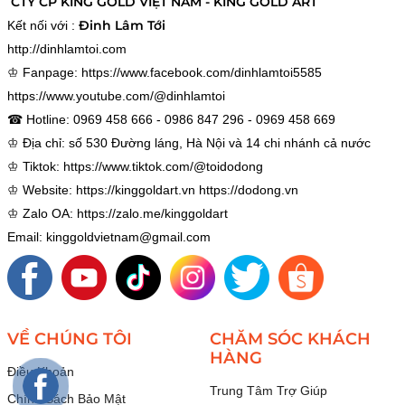
CTY CP KING GOLD VIỆT NAM - KING GOLD ART
Đinh Lâm Tới
Kết nối với :
http://dinhlamtoi.com
♔ Fanpage:
https://www.facebook.com/dinhlamtoi5585
https://www.youtube.com/@dinhlamtoi
☎ Hotline: 0969 458 666 - 0986 847 296 - 0969 458 669
♔ Địa chỉ: số 530 Đường láng, Hà Nội và 14 chi nhánh cả nước
♔ Tiktok:
https://www.tiktok.com/@toidodong
♔ Website:
https://kinggoldart.vn
https://dodong.vn
♔ Zalo OA:
https://zalo.me/kinggoldart
Email: kinggoldvietnam@gmail.com
VỀ CHÚNG TÔI
CHĂM SÓC KHÁCH
HÀNG
Điều Khoản
Trung Tâm Trợ Giúp
Chính Sách Bảo Mật