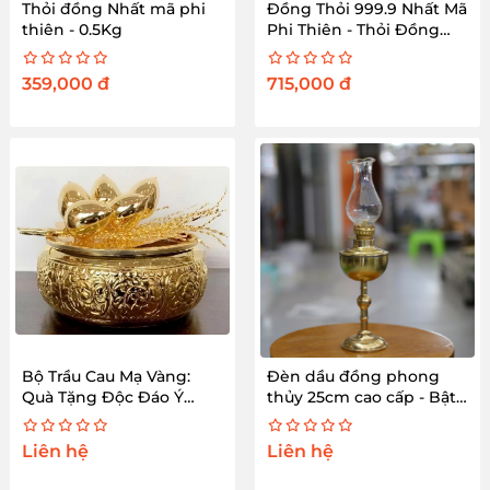
Thỏi đồng Nhất mã phi
Đồng Thỏi 999.9 Nhất Mã
thiên - 0.5Kg
Phi Thiên - Thỏi Đồng
Nguyên Chất 1Kg
359,000
đ
715,000
đ
Bộ Trầu Cau Mạ Vàng:
Đèn dầu đồng phong
Quà Tặng Độc Đáo Ý
thủy 25cm cao cấp - Bật
Nghĩa
sáng tài lộc
Liên hệ
Liên hệ