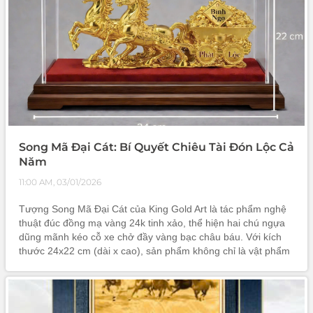
Song Mã Đại Cát: Bí Quyết Chiêu Tài Đón Lộc Cả
Năm
11:00 AM, 03/01/2026
Tượng Song Mã Đại Cát của King Gold Art là tác phẩm nghệ
thuật đúc đồng mạ vàng 24k tinh xảo, thể hiện hai chú ngựa
dũng mãnh kéo cỗ xe chở đầy vàng bạc châu báu. Với kích
thước 24x22 cm (dài x cao), sản phẩm không chỉ là vật phẩm
trang trí đẳng cấp mà còn là biểu tượng phong thủy mạnh
mẽ, thu hút tài lộc và thúc đẩy sự nghiệp thăng tiến. Đây là
món quà tặng kinh doanh, quà Tết sang trọng và ý nghĩa bậc
nhất.