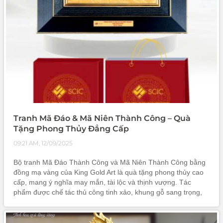
Tranh Mã Đáo & Mã Niên Thành Công – Quà
Tặng Phong Thủy Đẳng Cấp
09:21 AM, 12/09/2025
Bộ tranh Mã Đáo Thành Công và Mã Niên Thành Công bằng
đồng mạ vàng của King Gold Art là quà tặng phong thủy cao
cấp, mang ý nghĩa may mắn, tài lộc và thịnh vượng. Tác
phẩm được chế tác thủ công tinh xảo, khung gỗ sang trọng,
thích hợp trưng bày phòng khách, phòng làm việc. Đây là
món quà lý tưởng để