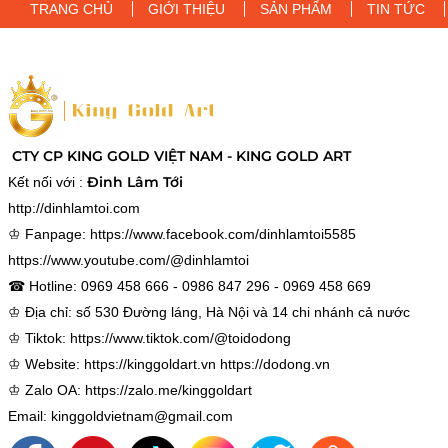
TRANG CHỦ
GIỚI THIỆU
SẢN PHẨM
TIN TỨC
CTY CP KING GOLD VIỆT NAM - KING GOLD ART
Đinh Lâm Tới
Kết nối với :
http://dinhlamtoi.com
♔ Fanpage:
https://www.facebook.com/dinhlamtoi5585
https://www.youtube.com/@dinhlamtoi
☎ Hotline: 0969 458 666 - 0986 847 296 - 0969 458 669
♔ Địa chỉ: số 530 Đường láng, Hà Nội và 14 chi nhánh cả nước
♔ Tiktok:
https://www.tiktok.com/@toidodong
♔ Website:
https://kinggoldart.vn
https://dodong.vn
♔ Zalo OA:
https://zalo.me/kinggoldart
Email: kinggoldvietnam@gmail.com