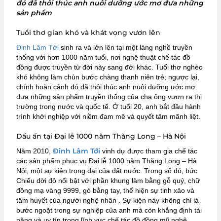
đó đã thôi thúc anh nuôi dưỡng ước mơ đưa những
sản phẩm
Tuổi thơ gian khó và khát vọng vươn lên
Đinh Lâm Tới
sinh ra và lớn lên tại một làng nghề truyền
thống với hơn 1000 năm tuổi, nơi nghệ thuật chế tác đồ
đồng được truyền từ đời này sang đời khác.
Tuổi thơ nghèo
khó không làm chùn bước chàng thanh niên trẻ; ngược lại,
chính hoàn cảnh đó đã thôi thúc anh nuôi dưỡng ước mơ
đưa những sản phẩm truyền thống của cha ông vươn ra thị
trường trong nước và quốc tế.
Ở tuổi 20, anh bắt đầu hành
trình khởi nghiệp với niềm đam mê và quyết tâm mãnh liệt.
Dấu ấn tại Đại lễ 1000 năm Thăng Long – Hà Nội
Đinh Lâm Tới
Năm 2010,
vinh dự được tham gia chế tác
các sản phẩm phục vụ Đại lễ 1000 năm Thăng Long – Hà
Nội, một sự kiện trọng đại của đất nước.
Trong số đó, bức
Chiếu dời đô nổi bật với phần khung làm bằng gỗ quý, chữ
đồng mạ vàng 9999, gò bằng tay, thể hiện sự tinh xảo và
tâm huyết của người nghệ nhân
.
Sự kiện này không chỉ là
bước ngoặt trong sự nghiệp của anh mà còn khẳng định tài
năng và uy tín trong lĩnh vực chế tác đồ đồng mỹ nghệ.