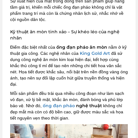
Sự xuất hiện của mặt trống đồng trên sản phẩm giúp nâng
tầm giá trị, khiến mỗi chiếc ống đạn pháo không chỉ là vật
phẩm trang trí mà còn là chứng nhân lịch sử, nhắc nhớ về
cội nguồn dân tộc.
Kỹ thuật ăn mòn tinh xảo – Sự khéo léo của nghệ
nhân
ống đạn pháo ăn mòn
Điểm đặc biệt nhất của
nằm ở kỹ
King Gold Art
thuật gia công. Các nghệ nhân của
đã sử
dụng công nghệ ăn mòn kim loại hiện đại, kết hợp cùng
khắc thủ công tỉ mỉ để tạo nên những chi tiết hoa văn sắc
nét. Họa tiết được khắc sâu, nổi bật trên nền đồng vàng óng
ánh, tạo nên sự đối lập cuốn hút giữa truyền thống và hiện
đại.
Mỗi sản phẩm đều trải qua nhiều công đoạn như làm sạch
vỏ đạn, xử lý bề mặt, khắc ăn mòn, đánh bóng và phủ lớp
ống đạn pháo
nghệ thuật
bảo vệ. Nhờ đó,
không chỉ
đẹp mắt mà còn có độ bền cao, giữ được màu sắc và họa
tiết nguyên vẹn theo thời gian.