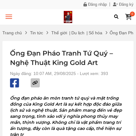
Đăng nhập
Đăng ký
0
Trang chủ
Tin tức
Thế giới
|
Du lịch
|
Số hóa
Ống Đạn Pháo
Ống Đạn Pháo Tranh Tứ Quý –
Nghệ Thuật King Gold Art
Ngày đăng: 10:07 AM, 29/08/2025
- Lượt xem: 393
Ống đạn pháo ăn mòn tranh tứ quý và mặt trống
đồng của King Gold Art là sự kết hợp độc đáo giữa
lịch sử và nghệ thuật. Sản phẩm mang đến vẻ đẹp
sang trọng, tinh xảo với ý nghĩa phong thủy may
mắn, thịnh vượng. Không chỉ là vật phẩm trang trí
ấn tượng, đây còn là quà tặng cao cấp, thể hiện sự
trân tr