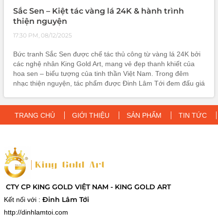
Sắc Sen – Kiệt tác vàng lá 24K & hành trình
thiện nguyện
17:30 PM, 08/12/2025
Bức tranh Sắc Sen được chế tác thủ công từ vàng lá 24K bởi
các nghệ nhân King Gold Art, mang vẻ đẹp thanh khiết của
hoa sen – biểu tượng của tinh thần Việt Nam. Trong đêm
nhạc thiện nguyện, tác phẩm được Đinh Lâm Tới đem đấu giá
để quyên góp cho đồng bào miền Trung và Phú Yên. Đây
không chỉ là một kiệt tác nghệ thuật mà còn là biểu tượng của
sẻ chia và nhân ái.
TRANG CHỦ
GIỚI THIỆU
SẢN PHẨM
TIN TỨC
CTY CP KING GOLD VIỆT NAM - KING GOLD ART
Đinh Lâm Tới
Kết nối với :
http://dinhlamtoi.com