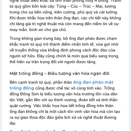
nghệ thuật điêu khắc và tinh thần phong thủy Á Đông. Tranh
tứ quý gồm bốn loài cây: Tùng – Cúc – Trúc – Mai, tượng
trưng cho sự bền vững, kiên cường, phú quý và cát tường.
Khi được khắc họa trên thân ống đạn, các chi tiết này không
chỉ tăng giá trị nghệ thuật mà còn mang đến niềm tin về sự
may mắn, bình an cho gia chủ.
Trong không gian trưng bày, bộ ống đạn pháo được chạm
khắc tranh tứ quý trở thành điểm nhấn tinh tế, vừa gợi nhớ
về truyền thống vừa khẳng định phong cách độc đáo của
người sở hữu. Đây cũng chính là món quà biếu sang trọng,
thể hiện sự trân trọng đối với người được tặng.
Mặt trống đồng – Biểu tượng văn hóa ngàn đời
ống đạn pháo mặt
Bên cạnh tranh tứ quý, phần thân
trống đồng
cũng được chế tác vô cùng tinh xảo. Trống
đồng Đông Sơn là biểu tượng văn hóa trường tồn của dân
tộc Việt, gắn liền với sự thịnh vượng, đoàn kết và tinh thần
quật cường. Việc khắc họa họa tiết trống đồng trên thân
ống đạn không chỉ là một cách tôn vinh văn hóa mà còn tạo
ra sự giao thoa độc đáo giữa lịch sử và nghệ thuật đương
đại.