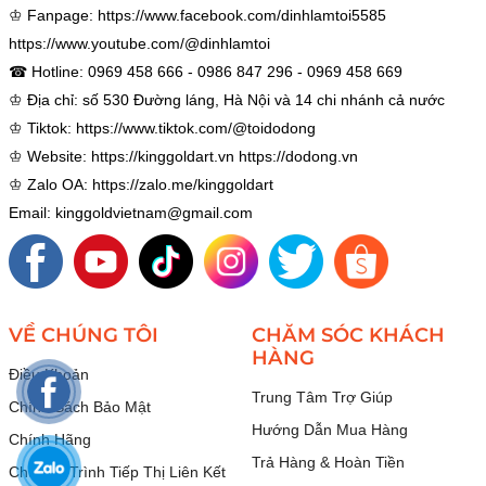
♔ Fanpage:
https://www.facebook.com/dinhlamtoi5585
https://www.youtube.com/@dinhlamtoi
☎ Hotline: 0969 458 666 - 0986 847 296 - 0969 458 669
♔ Địa chỉ: số 530 Đường láng, Hà Nội và 14 chi nhánh cả nước
♔ Tiktok:
https://www.tiktok.com/@toidodong
♔ Website:
https://kinggoldart.vn
https://dodong.vn
♔ Zalo OA:
https://zalo.me/kinggoldart
Email: kinggoldvietnam@gmail.com
VỀ CHÚNG TÔI
CHĂM SÓC KHÁCH
HÀNG
Điều Khoản
Trung Tâm Trợ Giúp
Chính Sách Bảo Mật
Hướng Dẫn Mua Hàng
Chính Hãng
Trả Hàng & Hoàn Tiền
Chương Trình Tiếp Thị Liên Kết