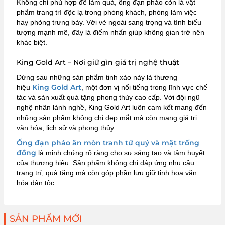
Không chỉ phù hợp để làm quà, ống đạn pháo còn là vật
phẩm trang trí độc lạ trong phòng khách, phòng làm việc
hay phòng trưng bày. Với vẻ ngoài sang trọng và tính biểu
tượng mạnh mẽ, đây là điểm nhấn giúp không gian trở nên
khác biệt.
King Gold Art – Nơi giữ gìn giá trị nghệ thuật
Đứng sau những sản phẩm tinh xảo này là thương
King Gold Art
hiệu
, một đơn vị nổi tiếng trong lĩnh vực chế
tác và sản xuất quà tặng phong thủy cao cấp. Với đội ngũ
nghệ nhân lành nghề, King Gold Art luôn cam kết mang đến
những sản phẩm không chỉ đẹp mắt mà còn mang giá trị
văn hóa, lịch sử và phong thủy.
Ống đạn pháo ăn mòn tranh tứ quý và mặt trống
đồng
là minh chứng rõ ràng cho sự sáng tạo và tâm huyết
của thương hiệu. Sản phẩm không chỉ đáp ứng nhu cầu
trang trí, quà tặng mà còn góp phần lưu giữ tinh hoa văn
hóa dân tộc.
SẢN PHẨM MỚI