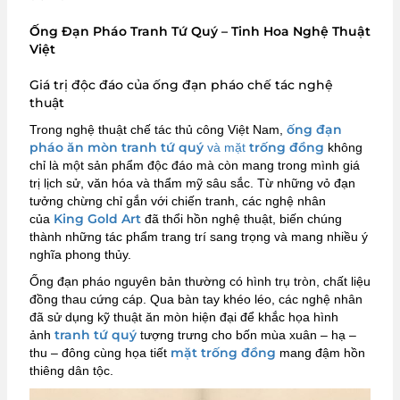
Ống Đạn Pháo Tranh Tứ Quý – Tinh Hoa Nghệ Thuật
Việt
Giá trị độc đáo của ống đạn pháo chế tác nghệ
thuật
ống đạn
Trong nghệ thuật chế tác thủ công Việt Nam,
pháo ăn mòn tranh tứ quý
trống đồng
và mặt
không
chỉ là một sản phẩm độc đáo mà còn mang trong mình giá
trị lịch sử, văn hóa và thẩm mỹ sâu sắc. Từ những vỏ đạn
tưởng chừng chỉ gắn với chiến tranh, các nghệ nhân
King Gold Art
của
đã thổi hồn nghệ thuật, biến chúng
thành những tác phẩm trang trí sang trọng và mang nhiều ý
nghĩa phong thủy.
Ống đạn pháo nguyên bản thường có hình trụ tròn, chất liệu
đồng thau cứng cáp. Qua bàn tay khéo léo, các nghệ nhân
đã sử dụng kỹ thuật ăn mòn hiện đại để khắc họa hình
tranh tứ quý
ảnh
tượng trưng cho bốn mùa xuân – hạ –
mặt trống đồng
thu – đông cùng họa tiết
mang đậm hồn
thiêng dân tộc.