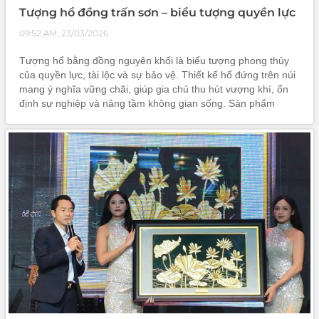
Tượng hổ đồng trấn sơn – biểu tượng quyền lực
09:52 AM, 23/03/2026
Tượng hổ bằng đồng nguyên khối là biểu tượng phong thủy
của quyền lực, tài lộc và sự bảo vệ. Thiết kế hổ đứng trên núi
mang ý nghĩa vững chãi, giúp gia chủ thu hút vượng khí, ổn
định sự nghiệp và nâng tầm không gian sống. Sản phẩm
không chỉ có giá trị nghệ thuật cao mà còn là lựa chọn quà
tặng sang trọng, thể hiện đẳng cấp và gu thẩm mỹ tinh tế.