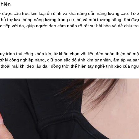
nhiên
 được cấu trúc kim loại ổn định và khả năng dẫn năng lượng cao. Từ 
, hỗ trợ lưu thông năng lượng trong cơ thể và môi trường sống. Khi đư
rực tiếp với da, giúp người đeo cảm nhận rõ rệt sự hài hòa và dễ chịu tr
y trình thủ công khép kín, từ khâu chọn vật liệu đến hoàn thiện bề mặ
 lý công nghiệp nặng, giữ trọn sắc đỏ ánh kim tự nhiên, ấm áp và sa
oải mái khi đeo lâu dài, đồng thời thể hiện tay nghề tinh xảo của ngư