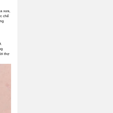
xa xưa,
ợc chế
ong
t.
ng
ời thợ