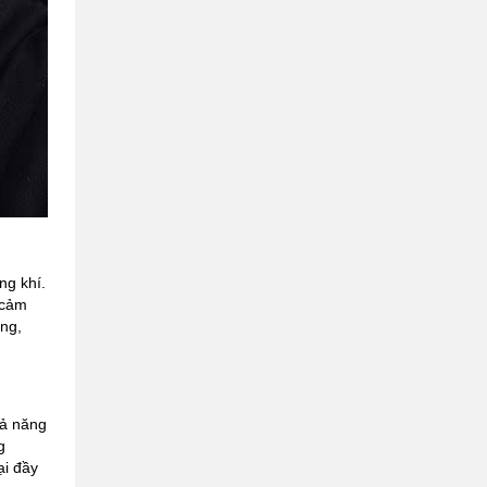
ng khí.
 cảm
ung,
hả năng
g
ại đầy