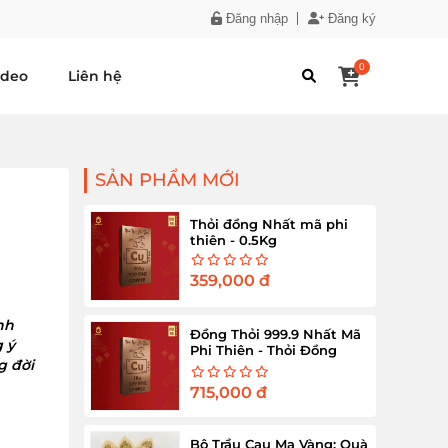
Đăng nhập
Đăng ký
0
ideo
Liên hệ
SẢN PHẨM MỚI
Thỏi đồng Nhất mã phi
thiên - 0.5Kg
359,000
đ
nh
Đồng Thỏi 999.9 Nhất Mã
 ý
Phi Thiên - Thỏi Đồng
g đời
Nguyên Chất 1Kg
715,000
đ
Bộ Trầu Cau Mạ Vàng: Quà