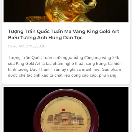
Tượng Trần Quốc Tuấn Mạ Vàng King Gold Art
Biểu Tượng Anh Hùng Dân Tộc
09:40 AM, 27/02/2026
Tượng Trần Quốc Tuấn cưỡi ngựa bằng đồng mạ vàng 24k
của King Gold Art là tác phẩm nghệ thuật sang trọng, tái hiện
hình tượng Đức Thánh Trần uy nghi và mạnh mẽ. Sản phẩm
được chế tác tinh xảo từ chất liệu đồng cao cấp, phủ vàng
24k bền đẹp theo thời gian. Tượng mang ý nghĩa tôn vinh vị
anh hùng dân tộc, đồng thời là vật phẩm phong thủy tượng
trưng cho sức mạnh, sự bảo hộ và thịnh vượng.