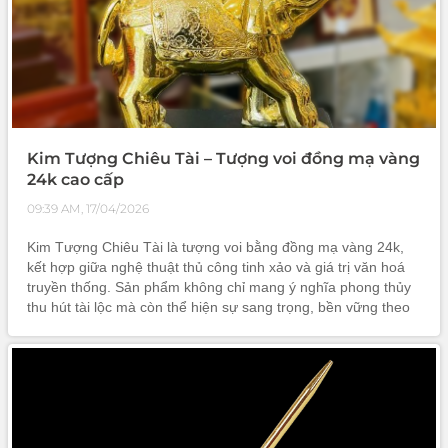
Kim Tượng Chiêu Tài – Tượng voi đồng mạ vàng
24k cao cấp
09:39 AM, 17/04/2026
Kim Tượng Chiêu Tài là tượng voi bằng đồng mạ vàng 24k,
kết hợp giữa nghệ thuật thủ công tinh xảo và giá trị văn hoá
truyền thống. Sản phẩm không chỉ mang ý nghĩa phong thủy
thu hút tài lộc mà còn thể hiện sự sang trọng, bền vững theo
thời gian. Đây là lựa chọn phù hợp để trang trí không gian
sống, làm việc hoặc làm quà tặng cao cấp, giàu ý nghĩa.