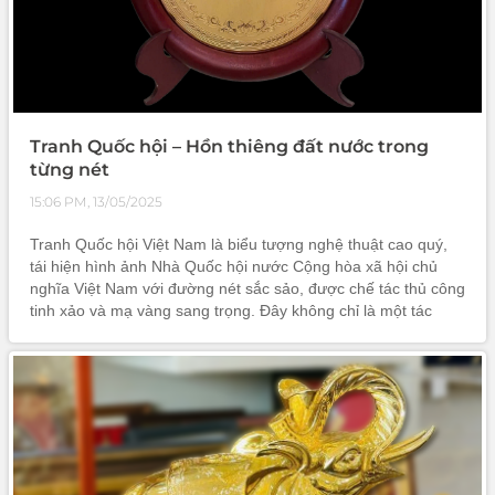
Tranh Quốc hội – Hồn thiêng đất nước trong
từng nét
15:06 PM, 13/05/2025
Tranh Quốc hội Việt Nam là biểu tượng nghệ thuật cao quý,
tái hiện hình ảnh Nhà Quốc hội nước Cộng hòa xã hội chủ
nghĩa Việt Nam với đường nét sắc sảo, được chế tác thủ công
tinh xảo và mạ vàng sang trọng. Đây không chỉ là một tác
phẩm trang trí đẳng cấp dành cho phòng họp, phòng làm
việc, mà còn là