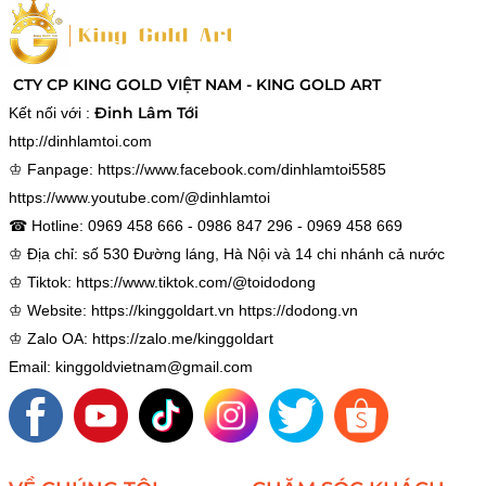
CTY CP KING GOLD VIỆT NAM - KING GOLD ART
Đinh Lâm Tới
Kết nối với :
http://dinhlamtoi.com
♔ Fanpage:
https://www.facebook.com/dinhlamtoi5585
https://www.youtube.com/@dinhlamtoi
☎ Hotline: 0969 458 666 - 0986 847 296 - 0969 458 669
♔ Địa chỉ: số 530 Đường láng, Hà Nội và 14 chi nhánh cả nước
♔ Tiktok:
https://www.tiktok.com/@toidodong
♔ Website:
https://kinggoldart.vn
https://dodong.vn
♔ Zalo OA:
https://zalo.me/kinggoldart
Email: kinggoldvietnam@gmail.com