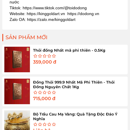
nước
Tiktok: https://www.tiktok.com/@toidodong
Website: https://kinggoldart.vn https://dodong.vn
Zalo OA: https://zalo.me/kinggoldart
SẢN PHẨM MỚI
Thỏi đồng Nhất mã phi thiên - 0.5Kg
359,000
đ
Đồng Thỏi 999.9 Nhất Mã Phi Thiên - Thỏi
Đồng Nguyên Chất 1Kg
715,000
đ
Bộ Trầu Cau Mạ Vàng: Quà Tặng Độc Đáo Ý
Nghĩa