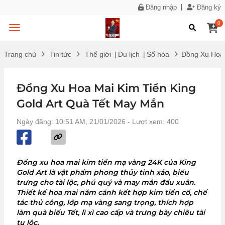
Đăng nhập
Đăng ký
0
Trang chủ
Tin tức
Thế giới
|
Du lịch
|
Số hóa
Đồng Xu Hoa 
Đồng Xu Hoa Mai Kim Tiền King
Gold Art Quà Tết May Mắn
Ngày đăng: 10:51 AM, 21/01/2026
- Lượt xem: 400
Đồng xu hoa mai kim tiền mạ vàng 24K của King
Gold Art là vật phẩm phong thủy tinh xảo, biểu
trưng cho tài lộc, phú quý và may mắn đầu xuân.
Thiết kế hoa mai năm cánh kết hợp kim tiền cổ, chế
tác thủ công, lớp mạ vàng sang trọng, thích hợp
làm quà biếu Tết, lì xì cao cấp và trưng bày chiêu tài
tụ lộc.