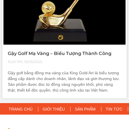
Gậy Golf Mạ Vàng – Biểu Tượng Thành Công
15:20 PM, 15/05/2025
Gậy golf bằng đồng mạ vàng của King Gold Art là biểu tượng
đẳng cấp dành cho doanh nhân, lãnh đạo và giới thượng lưu.
Sản phẩm được đúc từ đồng vàng nguyên khối, phủ vàng
thật, thiết kế độc quyền, thủ công tinh xảo tại Việt Nam.
Không chỉ là món quà tặng cao cấp trong các dịp đặc biệt,
gậy golf mạ v
TRANG CHỦ
GIỚI THIỆU
SẢN PHẨM
TIN TỨC