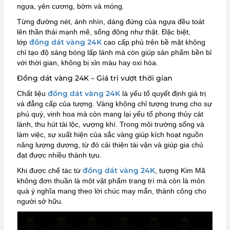
ngựa, yên cương, bờm và móng.
Từng đường nét, ánh nhìn, dáng đứng của ngựa đều toát
lên thần thái mạnh mẽ, sống động như thật. Đặc biệt,
đồng dát vàng 24K
lớp
cao cấp phủ trên bề mặt không
chỉ tạo độ sáng bóng lấp lánh mà còn giúp sản phẩm bền bỉ
với thời gian, không bị xỉn màu hay oxi hóa.
Đồng dát vàng 24K – Giá trị vượt thời gian
đồng dát vàng 24K
Chất liệu
là yếu tố quyết định giá trị
và đẳng cấp của tượng. Vàng không chỉ tượng trưng cho sự
phú quý, vinh hoa mà còn mang lại yếu tố phong thủy cát
lành, thu hút tài lộc, vượng khí. Trong môi trường sống và
làm việc, sự xuất hiện của sắc vàng giúp kích hoạt nguồn
năng lượng dương, từ đó cải thiện tài vận và giúp gia chủ
đạt được nhiều thành tựu.
đồng dát vàng 24K
Khi được chế tác từ
, tượng Kim Mã
không đơn thuần là một vật phẩm trang trí mà còn là món
quà ý nghĩa mang theo lời chúc may mắn, thành công cho
người sở hữu.