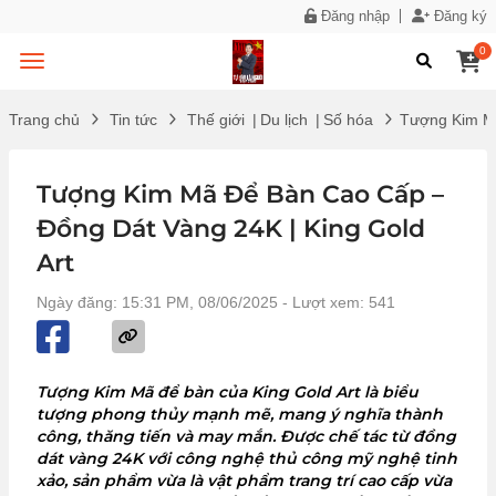
Đăng nhập
Đăng ký
0
Trang chủ
Tin tức
Thế giới
|
Du lịch
|
Số hóa
Tượng Kim Mã
Tượng Kim Mã Để Bàn Cao Cấp –
Đồng Dát Vàng 24K | King Gold
Art
Ngày đăng: 15:31 PM, 08/06/2025
- Lượt xem: 541
Tượng Kim Mã để bàn của King Gold Art là biểu
tượng phong thủy mạnh mẽ, mang ý nghĩa thành
công, thăng tiến và may mắn. Được chế tác từ đồng
dát vàng 24K với công nghệ thủ công mỹ nghệ tinh
xảo, sản phẩm vừa là vật phẩm trang trí cao cấp vừa