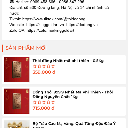
☎ Hotline: 0969 458 666 - 0986 847 296
Địa chỉ: số 530 Đường láng, Hà Nội và 14 chi nhánh cả
nước
Tiktok: https://www.tiktok.com/@toidodong
Website: https://kinggoldart.vn https://dodong.vn
Zalo OA: https://zalo.me/kinggoldart
SẢN PHẨM MỚI
Thỏi đồng Nhất mã phi thiên - 0.5Kg
359,000
đ
Đồng Thỏi 999.9 Nhất Mã Phi Thiên - Thỏi
Đồng Nguyên Chất 1Kg
715,000
đ
Bộ Trầu Cau Mạ Vàng: Quà Tặng Độc Đáo Ý
Nghĩa