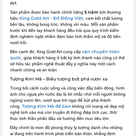
Art
5 năm
Sản phẩm được bảo hành chính hãng
bởi thương
King Gold Art - Đồ Đồng Việt
hiệu
, cam kết chất lượng
bền lâu, không bong tróc, không xỉn màu. Mỗi sản phẩm
trước khi đến tay khách hàng đều trải qua quy trình kiểm
định nghiêm ngặt nhằm đảm bảo tính thẩm mỹ và độ bền
vượt trội.
vận chuyển toàn
Bên cạnh đó, King Gold Art cung cấp
quốc
, giúp khách hàng ở bất kỳ tỉnh thành nào cũng có thể
sở hữu tác phẩm nghệ thuật đầy ý nghĩa này một cách
nhanh chóng và an toàn.
Tượng Kim Mã – Biểu tượng bứt phá vươn xa
Trong bối cảnh cuộc sống và công việc đầy biến động, hình
ảnh chú ngựa phi nước đại là lời nhắc nhở mỗi người không
ngừng vươn lên, vượt qua trở ngại để bứt phá thành
Tượng Kim Mã để bàn
công.
không chỉ mang vẻ đẹp mỹ
nghệ tinh xảo mà còn truyền đi thông điệp tích cực, thôi
thúc tinh thần phấn đấu và hướng đến mục tiêu lớn.
Đây chính là món đồ phong thủy lý tưởng dành cho những
ai đang trên hành trình phát triển bản thân, khẳng định