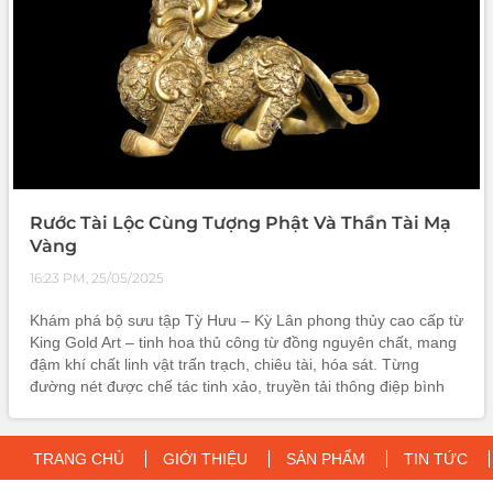
Rước Tài Lộc Cùng Tượng Phật Và Thần Tài Mạ
Vàng
16:23 PM, 25/05/2025
Khám phá bộ sưu tập Tỳ Hưu – Kỳ Lân phong thủy cao cấp từ
King Gold Art – tinh hoa thủ công từ đồng nguyên chất, mang
đậm khí chất linh vật trấn trạch, chiêu tài, hóa sát. Từng
đường nét được chế tác tinh xảo, truyền tải thông điệp bình
an, thịnh vượng và quyền lực. Lý tưởng làm quà tặng mừng
khai
TRANG CHỦ
GIỚI THIỆU
SẢN PHẨM
TIN TỨC