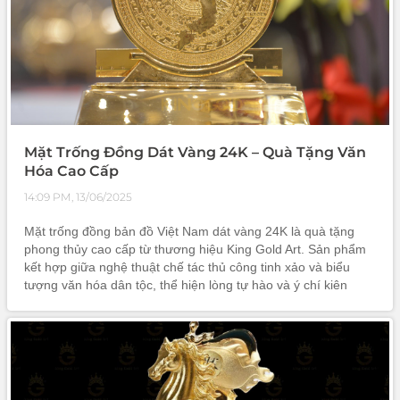
Mặt Trống Đồng Dát Vàng 24K – Quà Tặng Văn
Hóa Cao Cấp
14:09 PM, 13/06/2025
Mặt trống đồng bản đồ Việt Nam dát vàng 24K là quà tặng
phong thủy cao cấp từ thương hiệu King Gold Art. Sản phẩm
kết hợp giữa nghệ thuật chế tác thủ công tinh xảo và biểu
tượng văn hóa dân tộc, thể hiện lòng tự hào và ý chí kiên
cường. Với thiết kế sang trọng, chất liệu đồng nguyên chất
dát vàng, đ