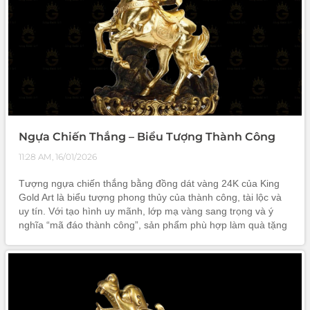
Ngựa Chiến Thắng – Biểu Tượng Thành Công
11:28 AM, 16/01/2026
Tượng ngựa chiến thắng bằng đồng dát vàng 24K của King
Gold Art là biểu tượng phong thủy của thành công, tài lộc và
uy tín. Với tạo hình uy mãnh, lớp mạ vàng sang trọng và ý
nghĩa “mã đáo thành công”, sản phẩm phù hợp làm quà tặng
doanh nghiệp, đối tác, lãnh đạo và trưng bày không gian cao
cấp, khẳng định đẳng cấp và tầm nhìn dài hạn.