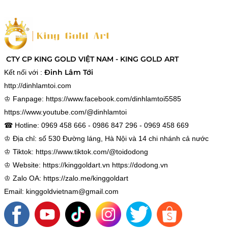
CTY CP KING GOLD VIỆT NAM - KING GOLD ART
Đinh Lâm Tới
Kết nối với :
http://dinhlamtoi.com
♔ Fanpage:
https://www.facebook.com/dinhlamtoi5585
https://www.youtube.com/@dinhlamtoi
☎ Hotline: 0969 458 666 - 0986 847 296 - 0969 458 669
♔ Địa chỉ: số 530 Đường láng, Hà Nội và 14 chi nhánh cả nước
♔ Tiktok:
https://www.tiktok.com/@toidodong
♔ Website:
https://kinggoldart.vn
https://dodong.vn
♔ Zalo OA:
https://zalo.me/kinggoldart
Email: kinggoldvietnam@gmail.com