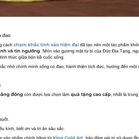
à đạo
chạm khắc tinh xảo hiện đại
ng cách
đã tạo nên một tác phẩm khôn
inh và tín ngưỡng
. Nhìn vào gương mặt từ bi của Đức Địa Tạng, ngư
 tỉnh thức giữa bộn bề cuộc sống.
hắc nhở chính mình sống có đạo, hành thiện tích đức, hướng đến một
c
bằng đồng
quà tặng cao cấp
còn được lựa chọn làm
, nhất là trong
suốt.
ếu kính, biết ơn và tri ân sâu sắc.
King Gold Art
ận sản phẩm chính hãng từ
, bảo đảm giá trị sử dụng lẫ