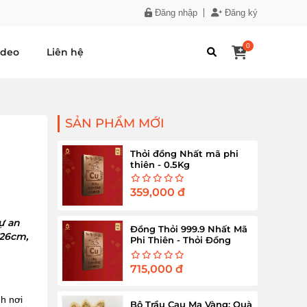
Đăng nhập
Đăng ký
0
ideo
Liên hệ
SẢN PHẨM MỚI
Thỏi đồng Nhất mã phi
thiên - 0.5Kg
359,000
đ
ự an
Đồng Thỏi 999.9 Nhất Mã
 26cm,
Phi Thiên - Thỏi Đồng
Nguyên Chất 1Kg
715,000
đ
nh nơi
Bộ Trầu Cau Mạ Vàng: Quà