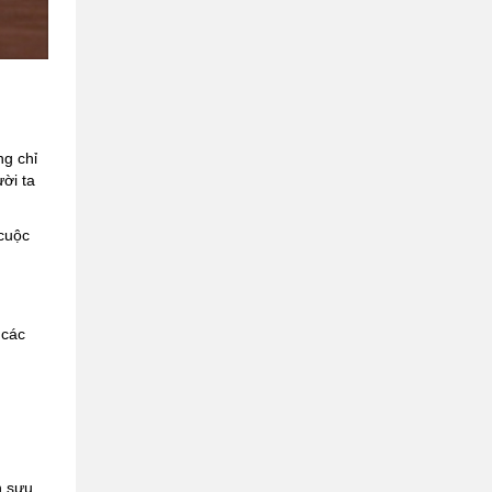
g chỉ
ời ta
 cuộc
 các
n sưu