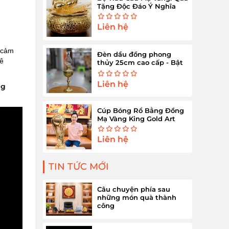
Tặng Độc Đáo Ý Nghĩa
Liên hệ
n cảm
Đèn dầu đồng phong
mê
thủy 25cm cao cấp - Bật
sáng tài lộc
Liên hệ
ng
Cúp Bóng Rổ Bằng Đồng
Mạ Vàng King Gold Art
Liên hệ
TIN TỨC MỚI
Câu chuyện phía sau
những món quà thành
công