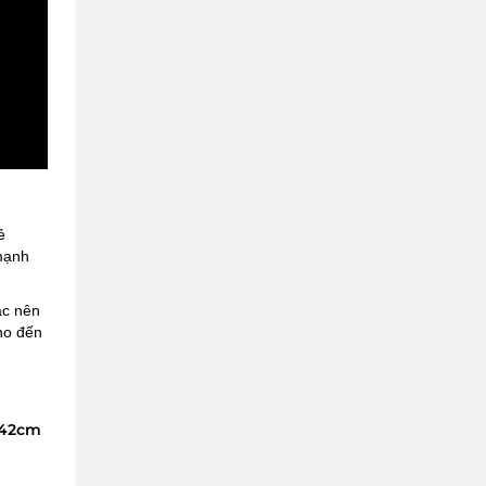
ẻ
 mạnh
ác nên
cho đến
 42cm