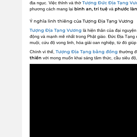
Tượng Đức Địa Tạng Vư
địa ngục. Việc thỉnh và thờ
bình an, trí tuệ
phước là
phương cách mang lại
và
Ý nghĩa linh thiêng của Tượng Địa Tạng Vương
Tượng Địa Tạng Vương
là hiện thân của đại nguyện
động và mạnh mẽ nhất trong Phật giáo. Đức Địa Tạng đ
muội, cứu độ vong linh, hóa giải oan nghiệp, từ đó giúp
Tượng Địa Tạng bằng đồng
Chính vì thế,
thường đ
thiền
với mong muốn khai sáng tâm thức, cầu siêu độ,