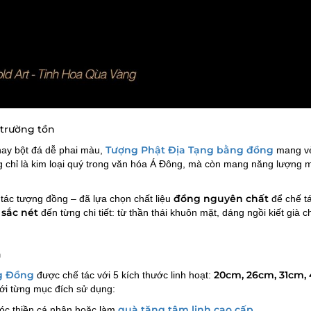
 trường tồn
Tượng Phật Địa Tạng bằng đồng
hay bột đá dễ phai màu,
mang v
g chỉ là kim loại quý trong văn hóa Á Đông, mà còn mang năng lượng
đồng nguyên chất
ế tác tượng đồng – đã lựa chọn chất liệu
để chế t
 sắc nét
đến từng chi tiết: từ thần thái khuôn mặt, dáng ngồi kiết già 
n
g Đồng
20cm, 26cm, 31cm,
được chế tác với 5 kích thước linh hoạt:
ới từng mục đích sử dụng:
quà tặng tâm linh cao cấp
góc thiền cá nhân hoặc làm
.