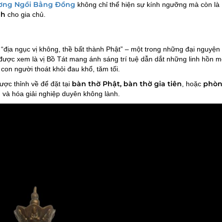
ơng Ngồi Bằng Đồng
không chỉ thể hiện sự kính ngưỡng mà còn là
nh
cho gia chủ.
 “địa ngục vị không, thề bất thành Phật” – một trong những đại nguyệ
ược xem là vị Bồ Tát mang ánh sáng trí tuệ dẫn dắt những linh hồn 
 con người thoát khỏi đau khổ, tăm tối.
bàn thờ Phật, bàn thờ gia tiên
phò
ược thỉnh về để đặt tại
, hoặc
 và hóa giải nghiệp duyên không lành.