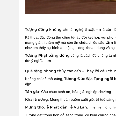
Tượng đồng không chỉ là nghệ thuật – mà còn l
Kỹ thuật đúc đồng thủ công từ lâu đời kết hợp với pho
tâm l
mang giá trị thẩm mỹ mà còn ẩn chứa chiều sâu
như tìm thấy sự bình an nội tại, lòng khoan dung và sự
Tượng Phật bằng đồng
cũng là cách để chúng ta n
đời ý nghĩa hơn.
Quà tặng phong thủy cao cấp – Thay lời cầu chú
Tượng Đức Địa Tạng ngồi 
Không chỉ để thờ cúng,
dịp:
Tân gia
: Cầu chúc bình an, hóa giải nghiệp chướng.
Khai trương
: Mong thuận buồm xuôi gió, trí tuệ sáng 
Mừng thọ, lễ Phật đản, lễ Vu Lan
: Thể hiện lòng hi
Tượng đặt trong hộp gỗ sang trọng, có kèm chứng nh