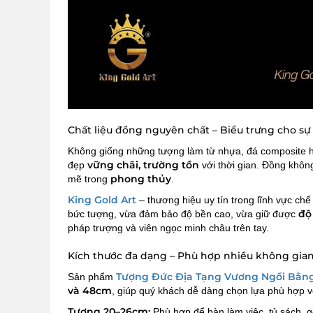
Chất liệu đồng nguyên chất – Biểu trưng cho sự
Không giống những tượng làm từ nhựa, đá composite 
vững chãi, trường tồn
đẹp
với thời gian. Đồng khôn
phong thủy
mẽ trong
.
King Gold Art
– thương hiệu uy tín trong lĩnh vực ch
độ
bức tượng, vừa đảm bảo độ bền cao, vừa giữ được
pháp trượng và viên ngọc minh châu trên tay.
Kích thước đa dạng – Phù hợp nhiều không gia
Tượng Đức Địa Tạng Vương Ngồi Bằn
Sản phẩm
và 48cm
, giúp quý khách dễ dàng chọn lựa phù hợp v
Tượng 20–26cm:
Phù hợp để bàn làm việc, tủ sách, 