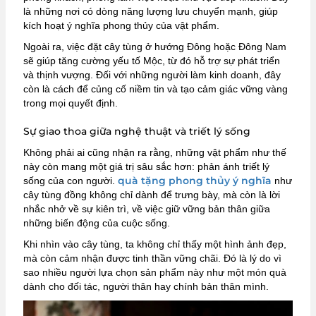
là những nơi có dòng năng lượng lưu chuyển mạnh, giúp
kích hoạt ý nghĩa phong thủy của vật phẩm.
Ngoài ra, việc đặt cây tùng ở hướng Đông hoặc Đông Nam
sẽ giúp tăng cường yếu tố Mộc, từ đó hỗ trợ sự phát triển
và thịnh vượng. Đối với những người làm kinh doanh, đây
còn là cách để củng cố niềm tin và tạo cảm giác vững vàng
trong mọi quyết định.
Sự giao thoa giữa nghệ thuật và triết lý sống
Không phải ai cũng nhận ra rằng, những vật phẩm như thế
này còn mang một giá trị sâu sắc hơn: phản ánh triết lý
quà tặng phong thủy ý nghĩa
sống của con người.
như
cây tùng đồng không chỉ dành để trưng bày, mà còn là lời
nhắc nhở về sự kiên trì, về việc giữ vững bản thân giữa
những biến động của cuộc sống.
Khi nhìn vào cây tùng, ta không chỉ thấy một hình ảnh đẹp,
mà còn cảm nhận được tinh thần vững chãi. Đó là lý do vì
sao nhiều người lựa chọn sản phẩm này như một món quà
dành cho đối tác, người thân hay chính bản thân mình.