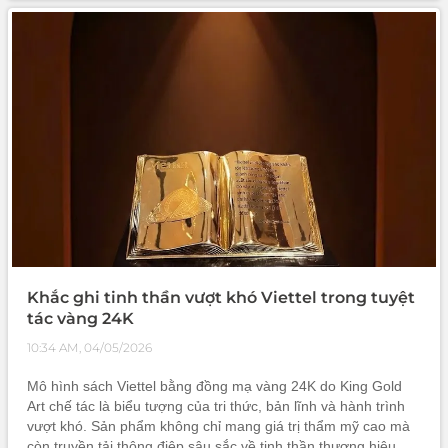
là sản phẩ
Khắc ghi tinh thần vượt khó Viettel trong tuyệt
tác vàng 24K
10:34 AM, 04/05/2026
Mô hình sách Viettel bằng đồng mạ vàng 24K do King Gold
Art chế tác là biểu tượng của tri thức, bản lĩnh và hành trình
vượt khó. Sản phẩm không chỉ mang giá trị thẩm mỹ cao mà
còn truyền tải thông điệp sâu sắc về tinh thần thương hiệu.