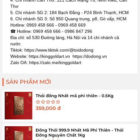
4. Chi nhánh Cần Thơ: 121 Cách Mạng T8, Ninh Kiều, Cần
Thơ
5. Chi nhánh SG 2: 184 Bạch Đằng - P24 Bình Thạnh, HCM
6. Chi nhánh SG 3: Số 950 Quang trung, p8, Gò vấp, HCM
Hotline: 0969 458 666 - 0969 458 669
☎ Hotline: 0969 458 666 - 0986 847 296
Địa chỉ: số 530 Đường láng, Hà Nội và 14 chi nhánh cả
nước
Tiktok: https://www.tiktok.com/@toidodong
Website: https://kinggoldart.vn https://dodong.vn
Zalo OA: https://zalo.me/kinggoldart
SẢN PHẨM MỚI
Thỏi đồng Nhất mã phi thiên - 0.5Kg
359,000
đ
Đồng Thỏi 999.9 Nhất Mã Phi Thiên - Thỏi
Đồng Nguyên Chất 1Kg