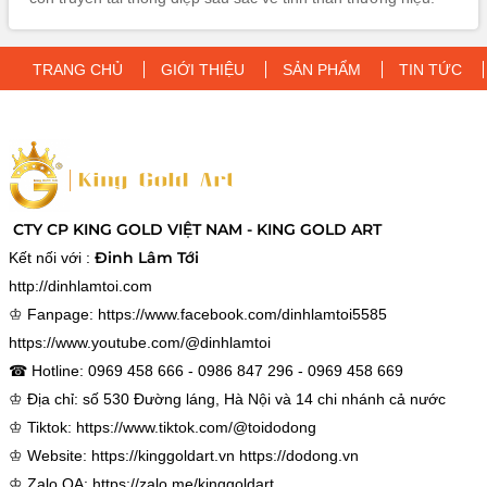
Với thiết kế tinh xảo và khả năng cá nhân hóa, đây là lựa
chọn hoàn hảo cho quà tặng doanh nghiệp cao cấp.
TRANG CHỦ
GIỚI THIỆU
SẢN PHẨM
TIN TỨC
CTY CP KING GOLD VIỆT NAM - KING GOLD ART
Đinh Lâm Tới
Kết nối với :
http://dinhlamtoi.com
♔ Fanpage:
https://www.facebook.com/dinhlamtoi5585
https://www.youtube.com/@dinhlamtoi
☎ Hotline: 0969 458 666 - 0986 847 296 - 0969 458 669
♔ Địa chỉ: số 530 Đường láng, Hà Nội và 14 chi nhánh cả nước
♔ Tiktok:
https://www.tiktok.com/@toidodong
♔ Website:
https://kinggoldart.vn
https://dodong.vn
♔ Zalo OA:
https://zalo.me/kinggoldart