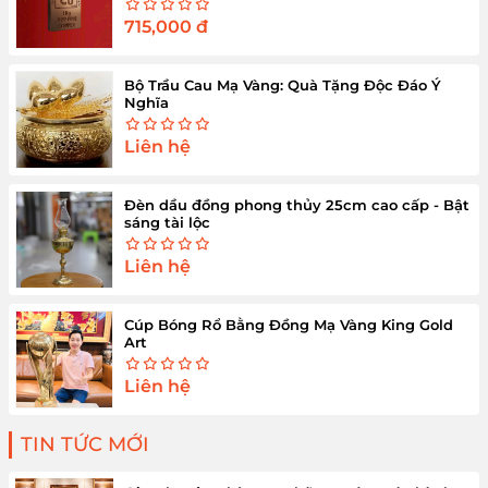
715,000
đ
Bộ Trầu Cau Mạ Vàng: Quà Tặng Độc Đáo Ý
Nghĩa
Liên hệ
Đèn dầu đồng phong thủy 25cm cao cấp - Bật
sáng tài lộc
Liên hệ
Cúp Bóng Rổ Bằng Đồng Mạ Vàng King Gold
Art
Liên hệ
TIN TỨC MỚI