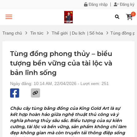
Đăng nhập
Đăng ký
0
Trang chủ
Tin tức
Thế giới
|
Du lịch
|
Số hóa
Tùng đồng pho
Tùng đồng phong thủy – biểu
tượng bền vững của tài lộc và
bản lĩnh sống
Ngày đăng: 10:14 AM, 22/04/2026
- Lượt xem: 251
Chậu cây tùng bằng đồng của King Gold Art là sự
kết hợp hoàn hảo giữa nghệ thuật thủ công và ý
nghĩa phong thủy sâu sắc. Biểu tượng của sự kiên
cường, tài lộc và bền vững, sản phẩm không chỉ làm
đẹp không gian mà còn truyền tải thông điệp sống