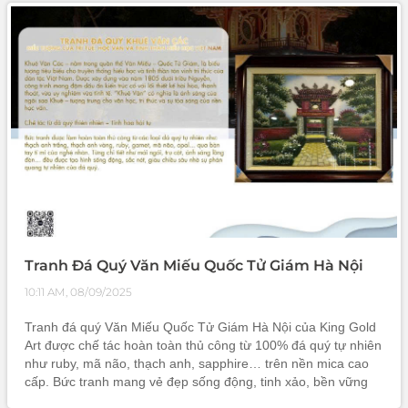
nhân
Tranh Đá Quý Văn Miếu Quốc Tử Giám Hà Nội
10:11 AM, 08/09/2025
Tranh đá quý Văn Miếu Quốc Tử Giám Hà Nội của King Gold
Art được chế tác hoàn toàn thủ công từ 100% đá quý tự nhiên
như ruby, mã não, thạch anh, sapphire… trên nền mica cao
cấp. Bức tranh mang vẻ đẹp sống động, tinh xảo, bền vững
cùng ý nghĩa phong thủy may mắn, trí tuệ và thành công. Đây