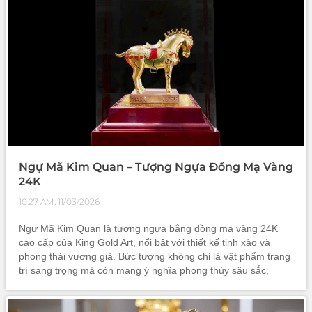
Ngự Mã Kim Quan – Tượng Ngựa Đồng Mạ Vàng
24K
10:27 AM, 11/03/2026
Ngự Mã Kim Quan là tượng ngựa bằng đồng mạ vàng 24K
cao cấp của King Gold Art, nổi bật với thiết kế tinh xảo và
phong thái vương giả. Bức tượng không chỉ là vật phẩm trang
trí sang trọng mà còn mang ý nghĩa phong thủy sâu sắc,
tượng trưng cho thành công, tài lộc và thịnh vượng. Đây là
món quà ý nghĩa dành tặng doanh nhân, đối tác và bạn bè
trong những dịp quan trọng.