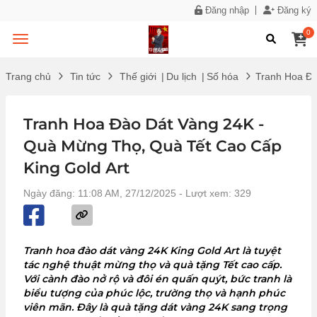
Đăng nhập
Đăng ký
0
Trang chủ
Tin tức
Thế giới
|
Du lịch
|
Số hóa
Tranh Hoa Đà
Tranh Hoa Đào Dát Vàng 24K -
Quà Mừng Thọ, Quà Tết Cao Cấp
King Gold Art
Ngày đăng: 11:08 AM, 27/12/2025
- Lượt xem: 329
Tranh hoa đào dát vàng 24K King Gold Art là tuyệt
tác nghệ thuật mừng thọ và quà tặng Tết cao cấp.
Với cành đào nở rộ và đôi én quấn quýt, bức tranh là
biểu tượng của phúc lộc, trường thọ và hạnh phúc
viên mãn. Đây là quà tặng dát vàng 24K sang trọng