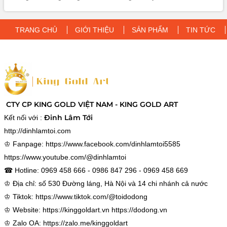
một món quà tinh thần trong trận bán kết, đồng thời là lựa
chọn quà tặng doanh nghiệp cao cấp, mang thông điệp vinh
quang và thịnh vượng.
TRANG CHỦ
GIỚI THIỆU
SẢN PHẨM
TIN TỨC
CTY CP KING GOLD VIỆT NAM - KING GOLD ART
Đinh Lâm Tới
Kết nối với :
http://dinhlamtoi.com
♔ Fanpage:
https://www.facebook.com/dinhlamtoi5585
https://www.youtube.com/@dinhlamtoi
☎ Hotline: 0969 458 666 - 0986 847 296 - 0969 458 669
♔ Địa chỉ: số 530 Đường láng, Hà Nội và 14 chi nhánh cả nước
♔ Tiktok:
https://www.tiktok.com/@toidodong
♔ Website:
https://kinggoldart.vn
https://dodong.vn
♔ Zalo OA:
https://zalo.me/kinggoldart