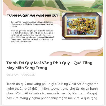
Tranh Đá Quý Mai Vàng Phú Quý – Quà Tặng
May Mắn Sang Trọng
09:12 AM, 14/09/2025
Tranh đá quý mai vàng phú quý của King Gold Art là tuyệt tác
nghệ thuật từ đá thiên nhiên, tượng trưng cho tài lộc và hạnh
phúc. Với thiết kế tinh xảo, màu sắc rực rỡ, bức tranh đá quý
này vừa mang ý nghĩa phong thủy mạnh mẽ vừa là quà tặng
cao cấp cho tân gia, khai trương hay dịp đặc biệt. Treo tra