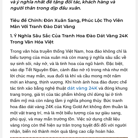
và ý nghĩa nhất để tặng đối tác, khách hàng và
người thân trong dịp đầu xuân.
Tiêu đề Chính: Đón Xuân Sang, Phúc Lộc Thọ Viên
Mãn Với Tranh Đào Dát Vàng
1. Ý Nghĩa Sâu Sắc Của Tranh Hoa Đào Dát Vàng 24K
Trong Văn Hóa Việt
Trong văn hóa truyền thống Việt Nam, hoa đào không chỉ là
biểu tượng của mùa xuân mà còn mang ý nghĩa sâu sắc về
sự sinh sôi, nảy nở, và là tinh hoa của ngũ hành. Đặc biệt,
vào dịp Tết Nguyên Đán, cành đào nở rộ trong nhà như một
lời chúc may mắn, xua đuổi tà khí và cầu mong một năm
mới an khang, thịnh vượng. Khi hình ảnh hoa đào được chế
dát vàng 24K
tác tinh xảo bằng nghệ thuật
và đóng khung
trang trọng, giá trị của tác phẩm không chỉ dừng lại ở tính
thẩm mỹ mà còn nâng tầm ý nghĩa phong thủy. Bức tranh
hoa đào dát vàng 24K của King Gold Art không đơn thuần là
một vật trang trí, mà là một biểu tượng của sự giàu sang,
phú quý, và may mắn trường tồn. Việc sử dụng chất liệu
vàng ròng còn thể hiện sự trân trọng tuyệt đối đối với người
nhận, biến nó thành món quà tặng cao cấp hoàn hảo.