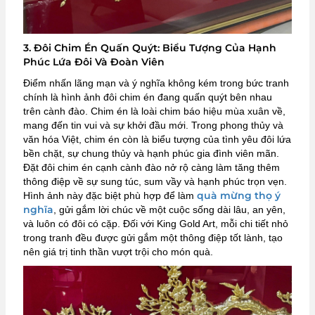
3. Đôi Chim Én Quấn Quýt: Biểu Tượng Của Hạnh
Phúc Lứa Đôi Và Đoàn Viên
Điểm nhấn lãng mạn và ý nghĩa không kém trong bức tranh
chính là hình ảnh đôi chim én đang quấn quýt bên nhau
trên cành đào. Chim én là loài chim báo hiệu mùa xuân về,
mang đến tin vui và sự khởi đầu mới. Trong phong thủy và
văn hóa Việt, chim én còn là biểu tượng của tình yêu đôi lứa
bền chặt, sự chung thủy và hạnh phúc gia đình viên mãn.
Đặt đôi chim én cạnh cành đào nở rộ càng làm tăng thêm
thông điệp về sự sung túc, sum vầy và hạnh phúc trọn vẹn.
quà mừng thọ ý
Hình ảnh này đặc biệt phù hợp để làm
nghĩa
, gửi gắm lời chúc về một cuộc sống dài lâu, an yên,
và luôn có đôi có cặp. Đối với King Gold Art, mỗi chi tiết nhỏ
trong tranh đều được gửi gắm một thông điệp tốt lành, tạo
nên giá trị tinh thần vượt trội cho món quà.