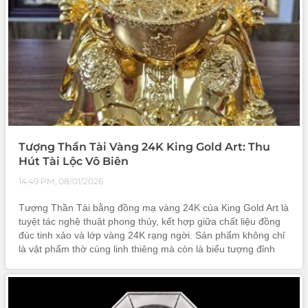
Tượng Thần Tài Vàng 24K King Gold Art: Thu
Hút Tài Lộc Vô Biên
14:49 PM, 08/01/2026
Tượng Thần Tài bằng đồng mạ vàng 24K của King Gold Art là
tuyệt tác nghệ thuật phong thủy, kết hợp giữa chất liệu đồng
đúc tinh xảo và lớp vàng 24K rạng ngời. Sản phẩm không chỉ
là vật phẩm thờ cúng linh thiêng mà còn là biểu tượng đỉnh
cao của sự thịnh vượng và tài lộc. Từng chi tiết được chế tác
thủ công tỉ mỉ, mang đến vẻ đẹp sang trọng, đẳng cấp, xứng
đáng là vật phẩm phong thủy chiêu tài, hút lộc cho mọi gia
chủ.