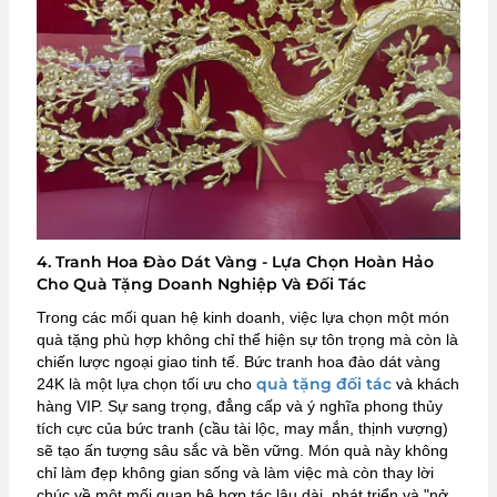
4. Tranh Hoa Đào Dát Vàng - Lựa Chọn Hoàn Hảo
Cho Quà Tặng Doanh Nghiệp Và Đối Tác
Trong các mối quan hệ kinh doanh, việc lựa chọn một món
quà tặng phù hợp không chỉ thể hiện sự tôn trọng mà còn là
chiến lược ngoại giao tinh tế. Bức tranh hoa đào dát vàng
quà tặng đối tác
24K là một lựa chọn tối ưu cho
và khách
hàng VIP. Sự sang trọng, đẳng cấp và ý nghĩa phong thủy
tích cực của bức tranh (cầu tài lộc, may mắn, thịnh vượng)
sẽ tạo ấn tượng sâu sắc và bền vững. Món quà này không
chỉ làm đẹp không gian sống và làm việc mà còn thay lời
chúc về một mối quan hệ hợp tác lâu dài, phát triển và "nở