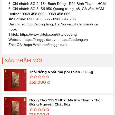
5. Chi nhánh SG 2: 184 Bạch Đằng - P24 Bình Thạnh, HCM
6. Chi nhánh SG 3: Số 950 Quang trung, p8, Gò vấp, HCM
Hotline: 0969 458 666 - 0969 458 669
☎ Hotline: 0969 458 666 - 0986 847 296
Địa chỉ: số 530 Đường láng, Hà Nội và 14 chi nhánh cả
nước
Tiktok: https://www.tiktok.com/@toidodong
Website: https://kinggoldart.vn https://dodong.vn
Zalo OA: https://zalo.me/kinggoldart
SẢN PHẨM MỚI
Thỏi đồng Nhất mã phi thiên - 0.5Kg
359,000
đ
Đồng Thỏi 999.9 Nhất Mã Phi Thiên - Thỏi
Đồng Nguyên Chất 1Kg
715,000
đ