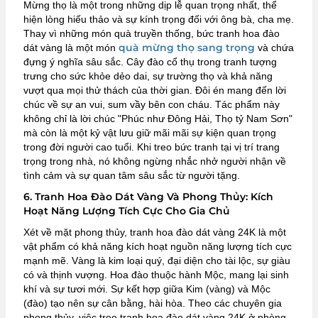
Mừng thọ là một trong những dịp lễ quan trọng nhất, thể
hiện lòng hiếu thảo và sự kính trọng đối với ông bà, cha mẹ.
Thay vì những món quà truyền thống, bức tranh hoa đào
quà mừng thọ sang trọng
dát vàng là một món
và chứa
đựng ý nghĩa sâu sắc. Cây đào cổ thụ trong tranh tượng
trưng cho sức khỏe dẻo dai, sự trường thọ và khả năng
vượt qua mọi thử thách của thời gian. Đôi én mang đến lời
chúc về sự an vui, sum vầy bên con cháu. Tác phẩm này
không chỉ là lời chúc "Phúc như Đông Hải, Thọ tỷ Nam Sơn"
mà còn là một kỷ vật lưu giữ mãi mãi sự kiện quan trọng
trong đời người cao tuổi. Khi treo bức tranh tại vị trí trang
trọng trong nhà, nó không ngừng nhắc nhở người nhận về
tình cảm và sự quan tâm sâu sắc từ người tặng.
6. Tranh Hoa Đào Dát Vàng Và Phong Thủy: Kích
Hoạt Năng Lượng Tích Cực Cho Gia Chủ
Xét về mặt phong thủy, tranh hoa đào dát vàng 24K là một
vật phẩm có khả năng kích hoạt nguồn năng lượng tích cực
mạnh mẽ. Vàng là kim loại quý, đại diện cho tài lộc, sự giàu
có và thịnh vượng. Hoa đào thuộc hành Mộc, mang lại sinh
khí và sự tươi mới. Sự kết hợp giữa Kim (vàng) và Mộc
(đào) tạo nên sự cân bằng, hài hòa. Theo các chuyên gia
phong thủy, việc treo tranh hoa đào dát vàng 24K ở phòng