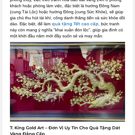
khách hoặc phòng làm việc, đặc biệt là hướng Đông Nam
(cung Tài Lộc) hoặc hướng Đông (cung Sức Khỏe), sẽ giúp
gia chủ thu hút tài khí, công danh thăng tiến và sức khỏe dồi
quà tặng Tết cao cấp
dào. Đặc biệt, để làm
, bức tranh
này còn mang ý nghĩa "khai xuân đón lộc", giúp gia đình có
một khởi đầu năm mới đầy suôn sẻ và may mắn.
7. King Gold Art – Đơn Vị Uy Tín Cho Quà Tặng Dát
Vàng Đẳng Cấp