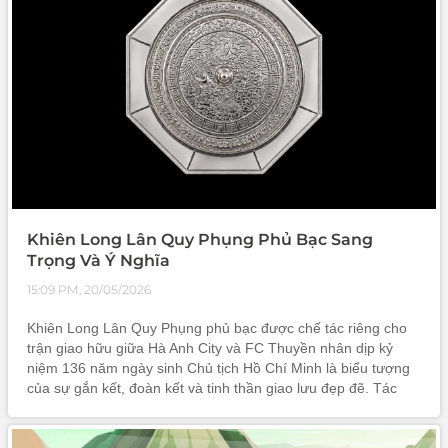
Khiên Long Lân Quy Phụng Phủ Bạc Sang
Trọng Và Ý Nghĩa
15:09 PM, 20/05/2026
Khiên Long Lân Quy Phụng phủ bạc được chế tác riêng cho
trận giao hữu giữa Hà Anh City và FC Thuyền nhân dịp kỷ
niệm 136 năm ngày sinh Chủ tịch Hồ Chí Minh là biểu tượng
của sự gắn kết, đoàn kết và tinh thần giao lưu đẹp đẽ. Tác
phẩm mang vẻ đẹp sang trọng, tinh xảo cùng giá trị phong
thủy và nghệ thuật sâu sắc, trở thành dấu ấn đặc biệt cho sự
kiện đầy ý nghĩa.