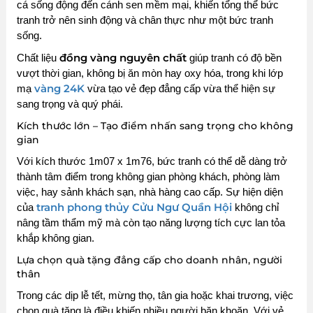
cá sống động đến cánh sen mềm mại, khiến tổng thể bức
tranh trở nên sinh động và chân thực như một bức tranh
sống.
đồng vàng nguyên chất
Chất liệu
giúp tranh có độ bền
vượt thời gian, không bị ăn mòn hay oxy hóa, trong khi lớp
vàng 24K
mạ
vừa tạo vẻ đẹp đẳng cấp vừa thể hiện sự
sang trọng và quý phái.
Kích thước lớn – Tạo điểm nhấn sang trọng cho không
gian
Với kích thước 1m07 x 1m76, bức tranh có thể dễ dàng trở
thành tâm điểm trong không gian phòng khách, phòng làm
việc, hay sảnh khách sạn, nhà hàng cao cấp. Sự hiện diện
tranh phong thủy Cửu Ngư Quần Hội
của
không chỉ
nâng tầm thẩm mỹ mà còn tạo năng lượng tích cực lan tỏa
khắp không gian.
Lựa chọn quà tặng đẳng cấp cho doanh nhân, người
thân
Trong các dịp lễ tết, mừng thọ, tân gia hoặc khai trương, việc
chọn quà tặng là điều khiến nhiều người băn khoăn. Với vẻ