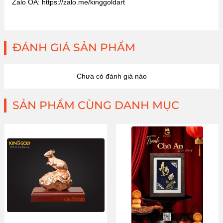
Zalo OA: https://zalo.me/kinggoldart
ĐÁNH GIÁ SẢN PHẨM
Chưa có đánh giá nào
SẢN PHẨM CÙNG DANH MỤC