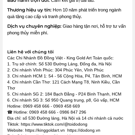
Bảo hành trọn đời:
Cam kết giá trị dài lâu.
Thương hiệu uy tín:
Hơn 10 năm phát triển trong ngành
quà tặng cao cấp và tranh phong thủy.
Dịch vụ chuyên nghiệp:
Giao hàng tận nơi, hỗ trợ tư vấn
phong thủy miễn phí.
Liên hệ với chúng tôi
Các Chi Nhánh Đồ Đồng Việt - King Gold Art Toàn quốc:
1. Trụ sở chính: Số 530 Đường Láng, Đống đa, Hà Nội
2. Chi nhánh Vĩnh Phúc: 304 Phúc Yên, Vĩnh Phúc
3. Chi nhánh HCM 1: 54 - 56 Cộng Hòa, P4, Tân Bình, HCM
4. Chi nhánh Cần Thơ: 121 Cách Mạng T8, Ninh Kiều, Cần
Thơ
5. Chi nhánh SG 2: 184 Bạch Đằng - P24 Bình Thạnh, HCM
6. Chi nhánh SG 3: Số 950 Quang trung, p8, Gò vấp, HCM
Hotline: 0969 458 666 - 0969 458 669
☎ Hotline: 0969 458 666 - 0986 847 296
Địa chỉ: số 530 Đường láng, Hà Nội và 14 chi nhánh cả nước
Tiktok: https://www.tiktok.com/@toidodong
Website: https://kinggoldart.vn https://dodong.vn