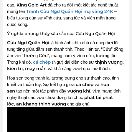
King Gold Art
cao,
đã cho ra đời một kiệt tác nghệ thuật
Tranh Cửu Ngư Quần Hội mạ vàng 24K
mang tên
–
biểu tượng của sự vĩnh cửu, sung túc và viên mãn trong
cuộc sống.
Ý nghĩa phong thủy sâu sắc của Cửu Ngư Quần Hội
Cửu Ngư Quần Hội
là hình ảnh chín chú cá chép bơi lội
tung tăng giữa đầm sen thanh tịnh. Theo Hán tự, “Cửu” đồng
âm với “Trường Cửu”, mang hàm ý vĩnh cửu, trường tồn.
cá chép
thịnh vượng,
Trong khi đó,
(Ngư) đại diện cho sự
kiên trì, may mắn
và khả năng vượt qua thử thách.
Hoa sen trong tranh lại tượng trưng cho sự thanh cao, tinh
cá chép
hoa
khiết và thuần túy. Sự kết hợp giữa
và
sen
vượng khí
tạo nên một tác phẩm đầy
, vừa mang tính
phát tài phát
nghệ thuật cao vừa chứa đựng lời chúc
lộc
an khang thịnh vượng
,
cho gia chủ.