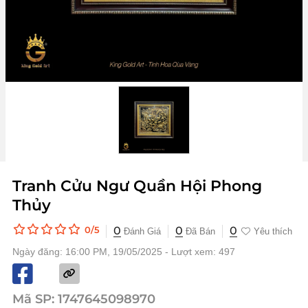
Tranh Cửu Ngư Quần Hội Phong
Thủy
0
0
0
0/5
Đánh Giá
Đã Bán
Yêu thích
Ngày đăng: 16:00 PM, 19/05/2025 - Lượt xem: 497
Mã SP:
1747645098970