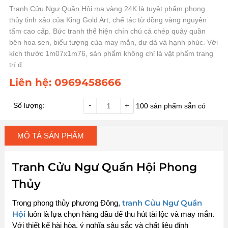
Tranh Cửu Ngư Quần Hội mạ vàng 24K là tuyệt phẩm phong
thủy tinh xảo của King Gold Art, chế tác từ đồng vàng nguyên
tấm cao cấp. Bức tranh thể hiện chín chú cá chép quây quần
bên hoa sen, biểu tượng của may mắn, dư dả và hạnh phúc. Với
kích thước 1m07x1m76, sản phẩm không chỉ là vật phẩm trang
trí đ
Liên hệ:
0969458666
-
Số lượng:
+
100
sản phẩm sẵn có
MÔ TẢ SẢN PHẨM
Tranh Cửu Ngư Quần Hội Phong
Thủy
tranh Cửu Ngư Quần
Trong phong thủy phương Đông,
Hội
luôn là lựa chọn hàng đầu để thu hút tài lộc và may mắn.
Với thiết kế hài hòa, ý nghĩa sâu sắc và chất liệu đỉnh