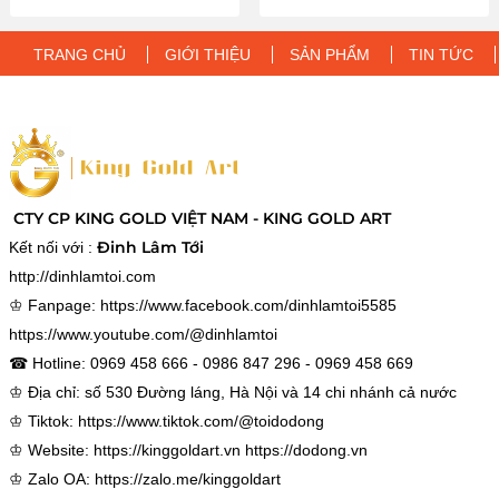
TRANG CHỦ
GIỚI THIỆU
SẢN PHẨM
TIN TỨC
CTY CP KING GOLD VIỆT NAM - KING GOLD ART
Đinh Lâm Tới
Kết nối với :
http://dinhlamtoi.com
♔ Fanpage:
https://www.facebook.com/dinhlamtoi5585
https://www.youtube.com/@dinhlamtoi
☎ Hotline: 0969 458 666 - 0986 847 296 - 0969 458 669
♔ Địa chỉ: số 530 Đường láng, Hà Nội và 14 chi nhánh cả nước
♔ Tiktok:
https://www.tiktok.com/@toidodong
♔ Website:
https://kinggoldart.vn
https://dodong.vn
♔ Zalo OA:
https://zalo.me/kinggoldart