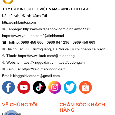
CTY CP KING GOLD VIỆT NAM - KING GOLD ART
Đinh Lâm Tới
Kết nối với :
http://dinhlamtoi.com
♔ Fanpage:
https://www.facebook.com/dinhlamtoi5585
https://www.youtube.com/@dinhlamtoi
☎ Hotline: 0969 458 666 - 0986 847 296 - 0969 458 669
♔ Địa chỉ: số 530 Đường láng, Hà Nội và 14 chi nhánh cả nước
♔ Tiktok:
https://www.tiktok.com/@toidodong
♔ Website:
https://kinggoldart.vn
https://dodong.vn
♔ Zalo OA:
https://zalo.me/kinggoldart
Email: kinggoldvietnam@gmail.com
VỀ CHÚNG TÔI
CHĂM SÓC KHÁCH
HÀNG
Điều Khoản