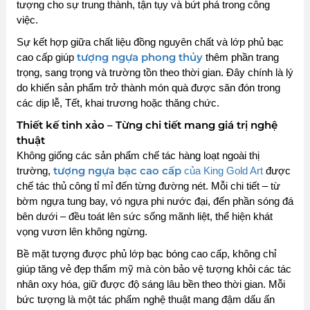
tượng cho sự trung thành, tận tụy và bứt phá trong công
việc.
Sự kết hợp giữa chất liệu đồng nguyên chất và lớp phủ bạc
tượng ngựa phong thủy
cao cấp giúp
thêm phần trang
trọng, sang trọng và trường tồn theo thời gian. Đây chính là lý
do khiến sản phẩm trở thành món quà được săn đón trong
các dịp lễ, Tết, khai trương hoặc thăng chức.
Thiết kế tinh xảo – Từng chi tiết mang giá trị nghệ
thuật
Không giống các sản phẩm chế tác hàng loạt ngoài thị
tượng ngựa bạc cao cấp
trường,
của King Gold Art
được
chế tác thủ công tỉ mỉ đến từng đường nét. Mỗi chi tiết – từ
bờm ngựa tung bay, vó ngựa phi nước đại, đến phần sóng đá
bên dưới – đều toát lên sức sống mãnh liệt, thể hiện khát
vọng vươn lên không ngừng.
Bề mặt tượng được phủ lớp bạc bóng cao cấp, không chỉ
giúp tăng vẻ đẹp thẩm mỹ mà còn bảo vệ tượng khỏi các tác
nhân oxy hóa, giữ được độ sáng lâu bền theo thời gian. Mỗi
bức tượng là một tác phẩm nghệ thuật mang đậm dấu ấn