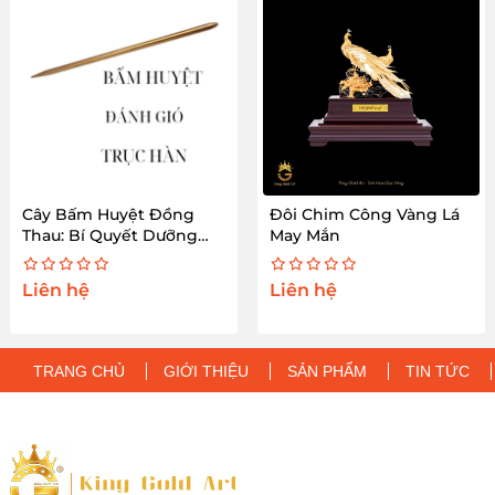
Cây Bấm Huyệt Đồng
Đôi Chim Công Vàng Lá
Thau: Bí Quyết Dưỡng
May Mắn
Sinh Hiệu Quả
Liên hệ
Liên hệ
TRANG CHỦ
GIỚI THIỆU
SẢN PHẨM
TIN TỨC