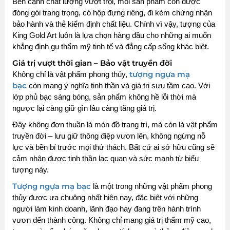
Bên cạnh chất lượng vượt trội, mỗi sản phẩm còn được
đóng gói trang trọng, có hộp đựng riêng, đi kèm chứng nhận
bảo hành và thẻ kiểm định chất liệu. Chính vì vậy, tượng của
King Gold Art luôn là lựa chọn hàng đầu cho những ai muốn
khẳng định gu thẩm mỹ tinh tế và đẳng cấp sống khác biệt.
Giá trị vượt thời gian – Bảo vật truyền đời
tượng ngựa mạ
Không chỉ là vật phẩm phong thủy,
bạc
còn mang ý nghĩa tinh thần và giá trị sưu tầm cao. Với
lớp phủ bạc sáng bóng, sản phẩm không hề lỗi thời mà
ngược lại càng giữ gìn lâu càng tăng giá trị.
Đây không đơn thuần là món đồ trang trí, mà còn là vật phẩm
truyền đời – lưu giữ thông điệp vươn lên, không ngừng nỗ
lực và bền bỉ trước mọi thử thách. Bất cứ ai sở hữu cũng sẽ
cảm nhận được tinh thần lạc quan và sức mạnh từ biểu
tượng này.
Tượng ngựa mạ bạc
là một trong những vật phẩm phong
thủy được ưa chuộng nhất hiện nay, đặc biệt với những
người làm kinh doanh, lãnh đạo hay đang trên hành trình
vươn đến thành công. Không chỉ mang giá trị thẩm mỹ cao,