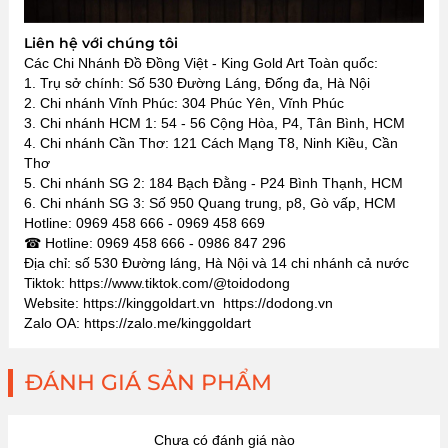
Liên hệ với chúng tôi
Các Chi Nhánh Đồ Đồng Việt - King Gold Art Toàn quốc:
1. Trụ sở chính: Số 530 Đường Láng, Đống đa, Hà Nội
2. Chi nhánh Vĩnh Phúc: 304 Phúc Yên, Vĩnh Phúc
3. Chi nhánh HCM 1: 54 - 56 Cộng Hòa, P4, Tân Bình, HCM
4. Chi nhánh Cần Thơ: 121 Cách Mạng T8, Ninh Kiều, Cần
Thơ
5. Chi nhánh SG 2: 184 Bạch Đằng - P24 Bình Thạnh, HCM
6. Chi nhánh SG 3: Số 950 Quang trung, p8, Gò vấp, HCM
Hotline: 0969 458 666 - 0969 458 669
☎ Hotline: 0969 458 666 - 0986 847 296
Địa chỉ: số 530 Đường láng, Hà Nội và 14 chi nhánh cả nước
Tiktok: https://www.tiktok.com/@toidodong
Website: https://kinggoldart.vn https://dodong.vn
Zalo OA: https://zalo.me/kinggoldart
ĐÁNH GIÁ SẢN PHẨM
Chưa có đánh giá nào