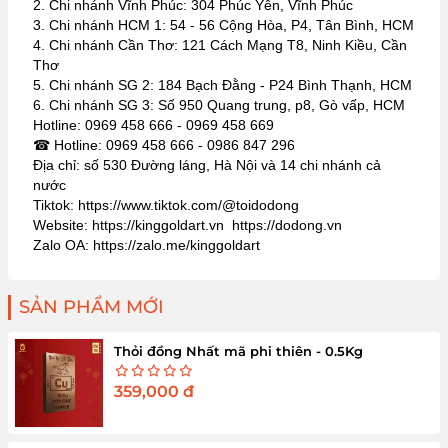
2. Chi nhánh Vĩnh Phúc: 304 Phúc Yên, Vĩnh Phúc
3. Chi nhánh HCM 1: 54 - 56 Cộng Hòa, P4, Tân Bình, HCM
4. Chi nhánh Cần Thơ: 121 Cách Mạng T8, Ninh Kiều, Cần
Thơ
5. Chi nhánh SG 2: 184 Bạch Đằng - P24 Bình Thạnh, HCM
6. Chi nhánh SG 3: Số 950 Quang trung, p8, Gò vấp, HCM
Hotline: 0969 458 666 - 0969 458 669
☎ Hotline: 0969 458 666 - 0986 847 296
Địa chỉ: số 530 Đường láng, Hà Nội và 14 chi nhánh cả
nước
Tiktok: https://www.tiktok.com/@toidodong
Website: https://kinggoldart.vn https://dodong.vn
Zalo OA: https://zalo.me/kinggoldart
SẢN PHẨM MỚI
Thỏi đồng Nhất mã phi thiên - 0.5Kg
359,000
đ