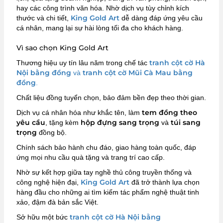
hay các công trình văn hóa. Nhờ dịch vụ tùy chỉnh kích
King Gold Art
thước và chi tiết,
dễ dàng đáp ứng yêu cầu
cá nhân, mang lại sự hài lòng tối đa cho khách hàng.
Vì sao chọn King Gold Art
tranh cột cờ Hà
Thương hiệu uy tín lâu năm trong chế tác
Nội bằng đồng
tranh cột cờ Mũi Cà Mau bằng
và
đồng
.
Chất liệu đồng tuyển chọn, bảo đảm bền đẹp theo thời gian.
tem đồng theo
Dịch vụ cá nhân hóa như khắc tên, làm
yêu cầu
hộp đựng sang trọng
túi sang
, tặng kèm
và
trọng
đồng bộ.
Chính sách bảo hành chu đáo, giao hàng toàn quốc, đáp
ứng mọi nhu cầu quà tặng và trang trí cao cấp.
Nhờ sự kết hợp giữa tay nghề thủ công truyền thống và
King Gold Art
công nghệ hiện đại,
đã trở thành lựa chọn
hàng đầu cho những ai tìm kiếm tác phẩm nghệ thuật tinh
xảo, đậm đà bản sắc Việt.
tranh cột cờ Hà Nội bằng
Sở hữu một bức