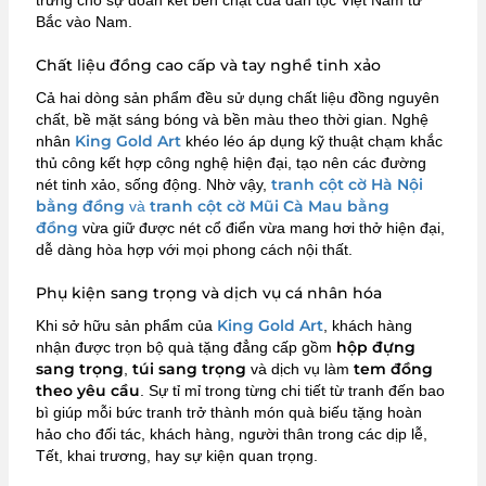
Bắc vào Nam.
Chất liệu đồng cao cấp và tay nghề tinh xảo
Cả hai dòng sản phẩm đều sử dụng chất liệu đồng nguyên
chất, bề mặt sáng bóng và bền màu theo thời gian. Nghệ
King Gold Art
nhân
khéo léo áp dụng kỹ thuật chạm khắc
thủ công kết hợp công nghệ hiện đại, tạo nên các đường
tranh cột cờ Hà Nội
nét tinh xảo, sống động. Nhờ vậy,
bằng đồng
tranh cột cờ Mũi Cà Mau bằng
và
đồng
vừa giữ được nét cổ điển vừa mang hơi thở hiện đại,
dễ dàng hòa hợp với mọi phong cách nội thất.
Phụ kiện sang trọng và dịch vụ cá nhân hóa
King Gold Art
Khi sở hữu sản phẩm của
, khách hàng
hộp đựng
nhận được trọn bộ quà tặng đẳng cấp gồm
sang trọng
túi sang trọng
tem đồng
,
và dịch vụ làm
theo yêu cầu
. Sự tỉ mỉ trong từng chi tiết từ tranh đến bao
bì giúp mỗi bức tranh trở thành món quà biếu tặng hoàn
hảo cho đối tác, khách hàng, người thân trong các dịp lễ,
Tết, khai trương, hay sự kiện quan trọng.