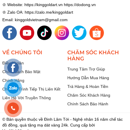
♔ Website:
https://kinggoldart.vn
https://dodong.vn
♔ Zalo OA:
https://zalo.me/kinggoldart
Email: kinggoldvietnam@gmail.com
VỀ CHÚNG TÔI
CHĂM SÓC KHÁCH
HÀNG
Điều Khoản
Trung Tâm Trợ Giúp
Chính Sách Bảo Mật
Hướng Dẫn Mua Hàng
Chính Hãng
Trả Hàng & Hoàn Tiền
Chương Trình Tiếp Thị Liên Kết
Chăm Sóc Khách Hàng
Liên Hệ Với Truyền Thông
Chính Sách Bảo Hành
© Bản quyền thuộc về Đinh Lâm Tới - Nghệ nhân 16 năm chế tác
đồ đồng, quà tặng mạ dát vàng 24k. Cung cấp bởi