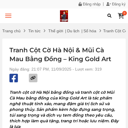
Đăng nhập
Đăng ký
0
Trang chủ
Tin tức
Thế giới
|
Du lịch
|
Số hóa
Tranh Cột Cờ
Tranh Cột Cờ Hà Nội & Mũi Cà
Mau Bằng Đồng – King Gold Art
Ngày đăng: 21:07 PM, 11/09/2025
- Lượt xem: 319
Tranh cột cờ Hà Nội bằng đồng và tranh cột cờ Mũi
Cà Mau bằng đồng của King Gold Art là tác phẩm
nghệ thuật tinh xảo, mang đậm giá trị lịch sử và
phong thủy. Sản phẩm kèm hộp đựng sang trọng,
túi sang trọng và dịch vụ tem đồng theo yêu cầu,
thích hợp làm quà tặng, trang trí hoặc lưu niệm. Đây
là lựa