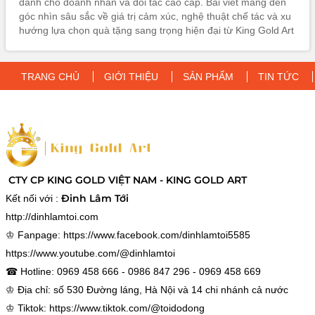
dành cho doanh nhân và đối tác cao cấp. Bài viết mang đến
góc nhìn sâu sắc về giá trị cảm xúc, nghệ thuật chế tác và xu
hướng lựa chọn quà tặng sang trọng hiện đại từ King Gold Art
– nơi mỗi tác phẩm không chỉ là quà tặng mà còn là biểu
tượng của đẳng cấp, sự tri ân và thành công bền vững theo
thời gian.
TRANG CHỦ
GIỚI THIỆU
SẢN PHẨM
TIN TỨC
CTY CP KING GOLD VIỆT NAM - KING GOLD ART
Đinh Lâm Tới
Kết nối với :
http://dinhlamtoi.com
♔ Fanpage:
https://www.facebook.com/dinhlamtoi5585
https://www.youtube.com/@dinhlamtoi
☎ Hotline: 0969 458 666 - 0986 847 296 - 0969 458 669
♔ Địa chỉ: số 530 Đường láng, Hà Nội và 14 chi nhánh cả nước
♔ Tiktok:
https://www.tiktok.com/@toidodong