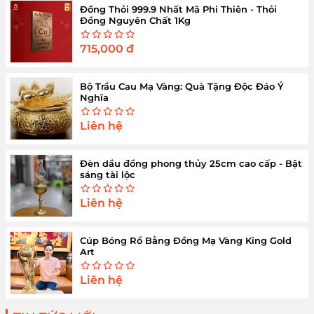
Đồng Thỏi 999.9 Nhất Mã Phi Thiên - Thỏi
Đồng Nguyên Chất 1Kg
715,000
đ
Bộ Trầu Cau Mạ Vàng: Quà Tặng Độc Đáo Ý
Nghĩa
Liên hệ
Đèn dầu đồng phong thủy 25cm cao cấp - Bật
sáng tài lộc
Liên hệ
Cúp Bóng Rổ Bằng Đồng Mạ Vàng King Gold
Art
Liên hệ