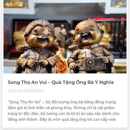
Song Thọ An Vui – Quà Tặng Ông Bà Ý Nghĩa
15:46 PM, 28/07/2025
“Song Thọ An Vui” – bộ đôi tượng ông bà bằng đồng mang
đậm giá trị tinh thần và phong thủy. Không chỉ là vật phẩm
trang trí độc đáo, bộ tượng còn là lời tri ân sâu sắc dành cho
đấng sinh thành. Đây là món quà tặng ông bà cao cấp vừa
mang vẻ đẹp nghệ thuật, vừa chứa đựng thông điệp gắn kết