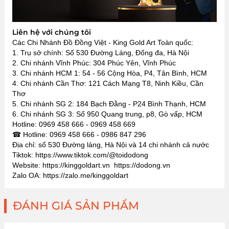
Liên hệ với chúng tôi
Các Chi Nhánh Đồ Đồng Việt - King Gold Art Toàn quốc:
1. Trụ sở chính: Số 530 Đường Láng, Đống đa, Hà Nội
2. Chi nhánh Vĩnh Phúc: 304 Phúc Yên, Vĩnh Phúc
3. Chi nhánh HCM 1: 54 - 56 Cộng Hòa, P4, Tân Bình, HCM
4. Chi nhánh Cần Thơ: 121 Cách Mạng T8, Ninh Kiều, Cần
Thơ
5. Chi nhánh SG 2: 184 Bạch Đằng - P24 Bình Thạnh, HCM
6. Chi nhánh SG 3: Số 950 Quang trung, p8, Gò vấp, HCM
Hotline: 0969 458 666 - 0969 458 669
☎ Hotline: 0969 458 666 - 0986 847 296
Địa chỉ: số 530 Đường láng, Hà Nội và 14 chi nhánh cả nước
Tiktok: https://www.tiktok.com/@toidodong
Website: https://kinggoldart.vn https://dodong.vn
Zalo OA: https://zalo.me/kinggoldart
ĐÁNH GIÁ SẢN PHẨM