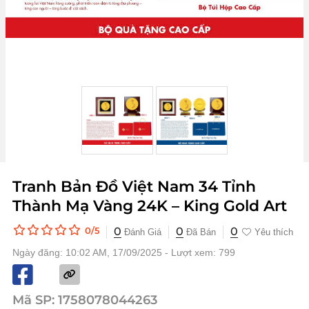
Tranh Bản Đồ Việt Nam 34 Tỉnh
Thành Mạ Vàng 24K – King Gold Art
0
0
0
0/5
Đánh Giá
Đã Bán
Yêu thích
Ngày đăng: 10:02 AM, 17/09/2025 - Lượt xem: 799
Mã SP:
1758078044263