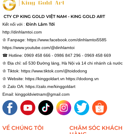
CTY CP KING GOLD VIỆT NAM - KING GOLD ART
Đinh Lâm Tới
Kết nối với :
http://dinhlamtoi.com
♔ Fanpage:
https://www.facebook.com/dinhlamtoi5585
https://www.youtube.com/@dinhlamtoi
☎ Hotline: 0969 458 666 - 0986 847 296 - 0969 458 669
♔ Địa chỉ: số 530 Đường láng, Hà Nội và 14 chi nhánh cả nước
♔ Tiktok:
https://www.tiktok.com/@toidodong
♔ Website:
https://kinggoldart.vn
https://dodong.vn
♔ Zalo OA:
https://zalo.me/kinggoldart
Email: kinggoldvietnam@gmail.com
VỀ CHÚNG TÔI
CHĂM SÓC KHÁCH