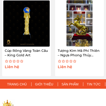
Cúp Rồng Vàng Toàn Cầu
Tượng Kim Mã Phi Thiên
– King Gold Art
– Ngựa Phong Thủy
Chiêu Tài Lộc
Liên hệ
Liên hệ
TRANG CHỦ
GIỚI THIỆU
SẢN PHẨM
TIN TỨC