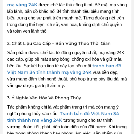
mạ vàng 24K
được chế tác thủ công tỉ mỉ. Bề mặt mạ vàng
lấp lánh, bản đồ khắc nổi 34 tỉnh thành tiêu biểu mang tính
biểu trưng cho sự phát triển mạnh mẽ. Từng đường nét trên
trống đồng thể hiện lịch sử, văn hóa, khẳng định chủ quyền
và toàn vẹn lãnh thổ.
2. Chất Liệu Cao Cấp – Bền Vững Theo Thời Gian
Sản phẩm được chế tác từ đồng nguyên chất, mạ vàng 24K
cao cấp, giúp bề mặt sáng bóng, chống oxi hóa và giữ màu
tranh bản đồ
bền lâu. Sự kết hợp tinh tế này tạo nên một
Việt Nam 34 tỉnh thành mạ vàng 24K
vừa bền đẹp,
vừa mang đậm tính nghệ thuật, phù hợp trưng bày lâu dài mà
vẫn giữ được giá trị thẩm mỹ.
3. Ý Nghĩa Văn Hóa Và Phong Thủy
Tác phẩm không chỉ là vật phẩm trang trí mà còn mang ý
Tranh bản đồ Việt Nam 34
nghĩa phong thủy sâu sắc.
tỉnh thành mạ vàng 24K
tượng trưng cho sự thịnh
vượng, đoàn kết, phát triển toàn diện của đất nước. Khi trưng
bày trong phòng khách hay phòng làm việc, sản phẩm giúp