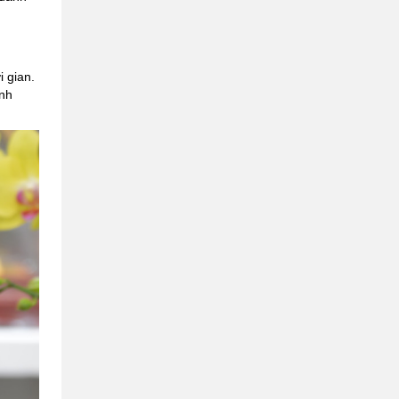
 gian.
inh