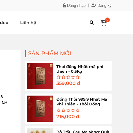
Đăng nhập
Đăng ký
0
ideo
Liên hệ
SẢN PHẨM MỚI
Thỏi đồng Nhất mã phi
thiên - 0.5Kg
359,000
đ
nh
Đồng Thỏi 999.9 Nhất Mã
tài
Phi Thiên - Thỏi Đồng
Nguyên Chất 1Kg
715,000
đ
Bộ Trầu Cau Mạ Vàng: Quà