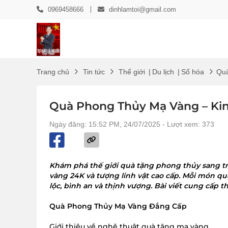
0969458666
dinhlamtoi@gmail.com
Trang chủ
Tin tức
Thế giới
|
Du lịch
|
Số hóa
Quà
Quà Phong Thủy Mạ Vàng – King
Ngày đăng: 15:52 PM, 24/07/2025
- Lượt xem: 373
Khám phá thế giới quà tặng phong thủy sang tr
vàng 24K và tượng linh vật cao cấp. Mỗi món q
lộc, bình an và thịnh vượng. Bài viết cung cấp t
Quà Phong Thủy Mạ Vàng Đẳng Cấp
Giới thiệu về nghệ thuật quà tặng mạ vàng