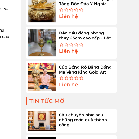
Tặng Độc Đáo Ý Nghĩa
tế và
Liên hệ
thủ
Đèn dầu đồng phong
u sâu
thủy 25cm cao cấp - Bật
sáng tài lộc
Liên hệ
Cúp Bóng Rổ Bằng Đồng
Mạ Vàng King Gold Art
Liên hệ
TIN TỨC MỚI
Câu chuyện phía sau
những món quà thành
công