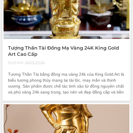
Tượng Thần Tài Đồng Mạ Vàng 24K King Gold
Art Cao Cấp
15:20 PM, 26/02/2026
Tượng Thần Tài bằng đồng mạ vàng 24k của King Gold Art là
biểu tượng phong thủy mang lại tài lộc, may mắn và thịnh
vượng. Sản phẩm được chế tác tinh xảo từ đồng nguyên chất
và phủ vàng 24k sang trọng, tạo nên vẻ đẹp đẳng cấp và bền
vững theo thời gian. Đây là vật phẩm phong thủy ý nghĩa, phù
hợp trưng bày trong nhà hoặc cửa hàng kinh doanh nhằm thu
hút vượng khí và tài vận.