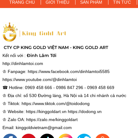
TRANG CHỦ
GIỚI THIỆU
SẢN PHẨM
TIN TỨC
CTY CP KING GOLD VIỆT NAM - KING GOLD ART
Đinh Lâm Tới
Kết nối với :
http://dinhlamtoi.com
♔ Fanpage:
https://www.facebook.com/dinhlamtoi5585
https://www.youtube.com/@dinhlamtoi
☎ Hotline: 0969 458 666 - 0986 847 296 - 0969 458 669
♔ Địa chỉ: số 530 Đường láng, Hà Nội và 14 chi nhánh cả nước
♔ Tiktok:
https://www.tiktok.com/@toidodong
♔ Website:
https://kinggoldart.vn
https://dodong.vn
♔ Zalo OA:
https://zalo.me/kinggoldart
Email: kinggoldvietnam@gmail.com