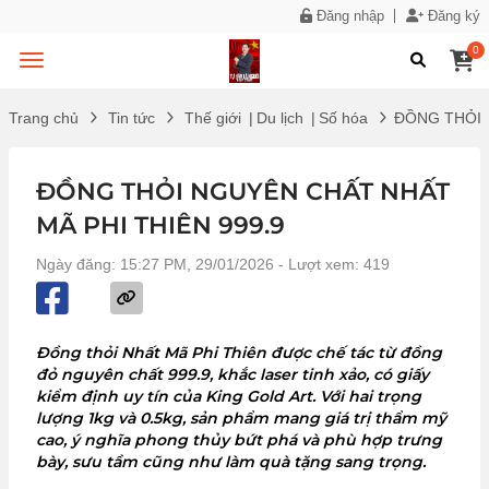
Đăng nhập
Đăng ký
0
Trang chủ
Tin tức
Thế giới
|
Du lịch
|
Số hóa
ĐỒNG THỎI 
ĐỒNG THỎI NGUYÊN CHẤT NHẤT
MÃ PHI THIÊN 999.9
Ngày đăng: 15:27 PM, 29/01/2026
- Lượt xem: 419
Đồng thỏi Nhất Mã Phi Thiên được chế tác từ đồng
đỏ nguyên chất 999.9, khắc laser tinh xảo, có giấy
kiểm định uy tín của King Gold Art. Với hai trọng
lượng 1kg và 0.5kg, sản phẩm mang giá trị thẩm mỹ
cao, ý nghĩa phong thủy bứt phá và phù hợp trưng
bày, sưu tầm cũng như làm quà tặng sang trọng.