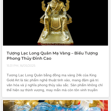
Tượng Lạc Long Quân Mạ Vàng – Biểu Tượng
Phong Thủy Đỉnh Cao
15:31 PM, 16/05/2025
Tượng Lạc Long Quân bằng đồng mạ vàng 24k của King
Gold Art là tác phẩm nghệ thuật tinh xảo, mang đậm giá trị
văn hóa và ý nghĩa phong thủy sâu sắc. Sản phẩm không chỉ
thể hiện sự thịnh vượng, may mắn mà còn tôn vinh truyền
thống dân tộc. Đây là lựa chọn hoàn hảo cho không gian nhà
ở, văn phòng hoặc