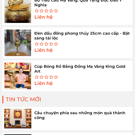
Bộ Trầu Cau Mạ Vàng: Quà Tặng Độc Đáo Ý
Nghĩa
Liên hệ
Đèn dầu đồng phong thủy 25cm cao cấp - Bật
sáng tài lộc
Liên hệ
Cúp Bóng Rổ Bằng Đồng Mạ Vàng King Gold
Art
Liên hệ
TIN TỨC MỚI
Câu chuyện phía sau những món quà thành
công