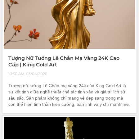
Tượng Nữ Tướng Lê Chân Mạ Vàng 24K Cao
Cấp | King Gold Art
10:30 AM, 03/04/2026
Tượng nữ tướng Lê Chân mạ vàng 24k của King Gold Art là
sự kết tinh giữa nghệ thuật chế tác tinh xảo và giá trị lịch sử
sâu sắc. Sản phẩm không chỉ mang vẻ đẹp sang trọng mà
còn thể hiện tinh thần kiên cường, bản lĩnh và ý chí mạnh mẽ.
Đây là lựa chọn hoàn hảo cho không gian trưng bày cao cấp
hoặc làm quà tặng ý nghĩa, góp phần tôn vinh giá trị văn hóa
và khẳng định đẳng cấp người sở hữu.