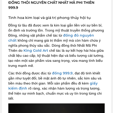
ĐỒNG THỎI NGUYÊN CHẤT NHẤT MÃ PHI THIÊN
999.9
Tinh hoa kim loại và giá trị phong thủy hội tụ
Đồng từ lâu đã được xem là kim loại gắn liền với sự bền bỉ,
ổn định và trường tồn. Trong mỹ thuật truyền thống phương
đồng đỏ nguyên
Đông, những vật phẩm chế tác từ
chất
không chỉ mang giá trị thẩm mỹ mà còn hàm chứa ý
nghĩa phong thủy sâu sắc. Dòng đồng thỏi Nhất Mã Phi
King Gold Art
Thiên do
chế tác là sự kết hợp hài hòa giữa
chất liệu cao cấp, kỹ thuật hiện đại và biểu tượng cát tường,
tạo nên một sản phẩm vừa sang trọng, vừa mang tính biểu
trưng mạnh mẽ.
đồng 999.9
Các thỏi đồng được đúc từ
, đạt độ tinh khiết
gần như tuyệt đối, bề mặt ánh đỏ tự nhiên, sắc kim sâu và
giấy
bền màu theo thời gian. Mỗi sản phẩm đều đi kèm
kiểm định
rõ ràng, xác nhận hàm lượng và trọng lượng,
thể hiện sự minh bạch, chuẩn mực và uy tín trong từng chi
tiết.