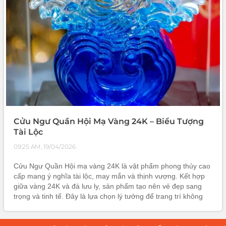
Cửu Ngư Quần Hội Mạ Vàng 24K – Biểu Tượng
Tài Lộc
09:25 AM, 19/04/2026
Cửu Ngư Quần Hội mạ vàng 24K là vật phẩm phong thủy cao
cấp mang ý nghĩa tài lộc, may mắn và thịnh vượng. Kết hợp
giữa vàng 24K và đá lưu ly, sản phẩm tạo nên vẻ đẹp sang
trọng và tinh tế. Đây là lựa chọn lý tưởng để trang trí không
gian sống, thu hút vượng khí và làm quà tặng đẳng cấp trong
các dịp quan trọng.