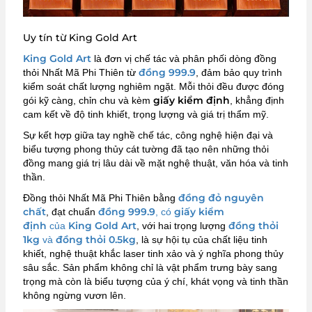
Uy tín từ King Gold Art
King Gold Art
là đơn vị chế tác và phân phối dòng đồng
đồng 999.9
thỏi Nhất Mã Phi Thiên từ
, đảm bảo quy trình
kiểm soát chất lượng nghiêm ngặt. Mỗi thỏi đều được đóng
giấy kiểm định
gói kỹ càng, chỉn chu và kèm
, khẳng định
cam kết về độ tinh khiết, trọng lượng và giá trị thẩm mỹ.
Sự kết hợp giữa tay nghề chế tác, công nghệ hiện đại và
biểu tượng phong thủy cát tường đã tạo nên những thỏi
đồng mang giá trị lâu dài về mặt nghệ thuật, văn hóa và tinh
thần.
đồng đỏ nguyên
Đồng thỏi Nhất Mã Phi Thiên bằng
chất
đồng 999.9
giấy kiểm
, đạt chuẩn
, có
định
King Gold Art
đồng thỏi
của
, với hai trọng lượng
1kg
đồng thỏi 0.5kg
và
, là sự hội tụ của chất liệu tinh
khiết, nghệ thuật khắc laser tinh xảo và ý nghĩa phong thủy
sâu sắc. Sản phẩm không chỉ là vật phẩm trưng bày sang
trọng mà còn là biểu tượng của ý chí, khát vọng và tinh thần
không ngừng vươn lên.