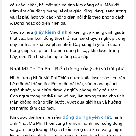
cấu đặc, chắc, bề mặt mịn và ánh kim đồng đều. Màu đỏ
trầm ấm của đồng mang lại cảm giác vững vàng, sang trọng
và rất phù hợp với các không gian nội thất theo phong cách
Á Đông hoặc cổ điển hiện đại.
giấy kiểm định
Việc sở hữu
đi kèm giúp khẳng định giá trị
thật của kim loại, đồng thời thể hiện sự chuyên nghiệp trong
quy trình sản xuất và phân phối. Đây cũng là yếu tố quan
trọng giúp sản phẩm trở nên đáng tin cậy khi được trưng
bày, sưu tầm hoặc làm quà tặng cao cấp.
Nhất Mã Phi Thiên – Biểu tượng của ý chí và bứt phá
Hình tượng Nhất Mã Phi Thiên được khắc laser sắc nét trên
bề mặt thỏi đồng là điểm nhấn nổi bật, vừa mang giá trị
nghệ thuật, vừa chứa đựng ý nghĩa phong thủy sâu sắc.
Con ngựa trong tư thế tung vó bay lên tượng trưng cho tinh
thần không ngừng tiến bước, vượt qua giới hạn và hướng
tới những tầm cao mới.
đồng đỏ nguyên chất
Khi được thể hiện trên nền
, hình
ảnh Nhất Mã Phi Thiên càng trở nên mạnh mẽ, sống động
và giàu năng lượng. Đây là biểu trưng của khát vọng, nghị
lực và sự kiên định, rất phù hợp để trưng bày trong không