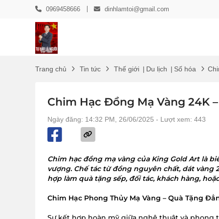
0969458666
dinhlamtoi@gmail.com
Trang chủ
Tin tức
Thế giới
|
Du lịch
|
Số hóa
Chi
Chim Hạc Đồng Mạ Vàng 24K –
Ngày đăng: 14:32 PM, 26/06/2025
- Lượt xem: 443
Chim hạc đồng mạ vàng của King Gold Art là bi
vượng. Chế tác từ đồng nguyên chất, dát vàng 
hợp làm quà tặng sếp, đối tác, khách hàng, hoặc
Chim Hạc Phong Thủy Mạ Vàng – Quà Tặng Đẳ
Sự kết hợp hoàn mỹ giữa nghệ thuật và phong 