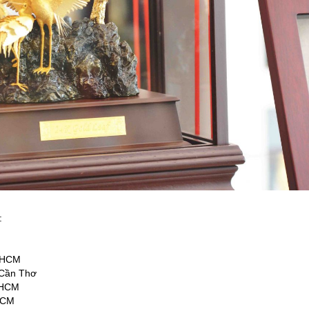
:
, HCM
 Cần Thơ
 HCM
 HCM