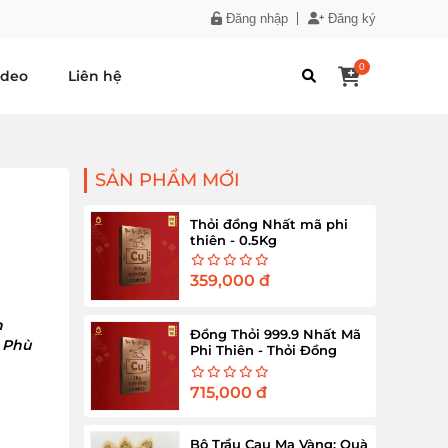
Đăng nhập
Đăng ký
0
ideo
Liên hệ
SẢN PHẨM MỚI
Thỏi đồng Nhất mã phi
thiên - 0.5Kg
359,000
đ
h
Đồng Thỏi 999.9 Nhất Mã
. Phù
Phi Thiên - Thỏi Đồng
Nguyên Chất 1Kg
715,000
đ
Bộ Trầu Cau Mạ Vàng: Quà