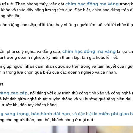
chim hạc đồng mạ vàng
 trí tuệ. Theo phong thủy, việc đặt
trong 
ức khỏe và thúc đẩy năng lượng tích cực. Đặc biệt, chim hạc đứng trên đ
ng bền lâu.
sếp
đối tác
 dành tặng cho
,
, hay những người lớn tuổi với lời chúc thọ
chim hạc đồng mạ vàng
cần phải có ý nghĩa và đẳng cấp,
là lựa c
i trương doanh nghiệp, kỷ niệm thành lập, tân gia hoặc lễ Tết.
ẩm giúp người nhận cảm nhận được sự trân trọng và tâm huyết của ngư
nhìn trong lựa chọn quà biếu của các doanh nghiệp và cá nhân.
rt
vàng cao cấp
, nổi tiếng với quy trình thủ công tinh xảo và công nghệ
à kết tinh giữa nghệ thuật truyền thống và xu hướng quà tặng hiện đại.
 trước khi đến tay khách hàng.
ng sang trọng
bảo hành dài hạn
miễn phí giao 
,
, và đặc biệt là
ặng cho người thân, bạn bè, khách hàng ở mọi nơi.