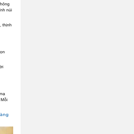
không
ỉnh núi
, thịnh
họn
ời
 mạ
 Mỗi
hàng