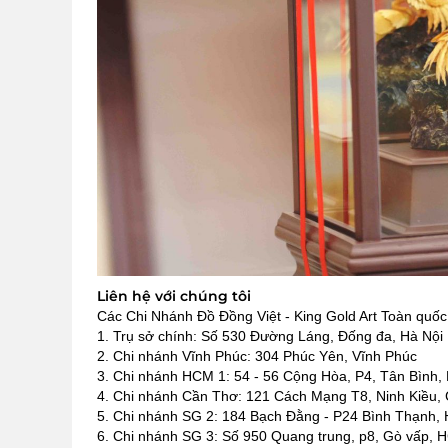
Liên hệ với chúng tôi
Các Chi Nhánh Đồ Đồng Việt - King Gold Art Toàn quốc
1. Trụ sở chính: Số 530 Đường Láng, Đống đa, Hà Nội
2. Chi nhánh Vĩnh Phúc: 304 Phúc Yên, Vĩnh Phúc
3. Chi nhánh HCM 1: 54 - 56 Cộng Hòa, P4, Tân Bình
4. Chi nhánh Cần Thơ: 121 Cách Mạng T8, Ninh Kiều,
5. Chi nhánh SG 2: 184 Bạch Đằng - P24 Bình Thạnh,
6. Chi nhánh SG 3: Số 950 Quang trung, p8, Gò vấp,