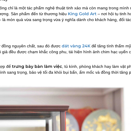
ông chỉ là một tác phẩm nghệ thuật tinh xảo mà còn mang trong mình 
King Gold Art
 vượng. Sản phẩm đến từ thương hiệu
– nơi hội tụ tinh 
– là món quà vừa sang trọng vừa ý nghĩa dành cho khách hàng, đối tác
dát vàng 24K
ừ đồng nguyên chất, sau đó được
để tăng tính thẩm mỹ
ế núi giả đều được chạm khắc công phu, tái hiện hình ảnh chim hạc uyển
trưng bày bàn làm việc
hợp để
, tủ kính, phòng khách hay làm vật 
 kính sang trọng, bảo vệ tối đa khỏi bụi bẩn, ẩm mốc và đồng thời tăng 