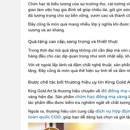
Chim hạc là biểu tượng của sự trường thọ, cát tường và
gian làm việc hay gia đình sẽ giúp chiêu tài, giữ gìn s
đá tượng trưng cho sự bền vững, vươn cao và thành cô
Đây cũng là món quà mang nhiều lớp ý nghĩa khi được
vượng và an khang.
Quà tặng cao cấp, sang trọng và thiết thực
Trong thời đại mà quà tặng không chỉ cần đẹp mà còn 
hàng đầu cho các dịp quan trọng như sinh nhật sếp, kha
Với vẻ ngoài lấp lánh và đậm chất nghệ thuật, sản ph
tặng. Đây cũng là món quà thể hiện sự tinh tế và tầm 
Được chế tác bởi thương hiệu uy tín King Gold A
đồ đồng mạ 
King Gold Art là thương hiệu chuyên về
chim hạc đồng mạ vàng
vàng hiện đại. Sản phẩm
l
tác phẩm đều được kiểm tra nghiêm ngặt về chất lượng
dịch vụ hộp đự
Ngoài ra, thương hiệu còn cung cấp
toàn quốc COD
, giúp bạn dễ dàng lựa chọn và gửi t