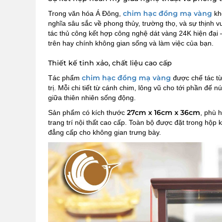
chim hạc đồng mạ vàng
Trong văn hóa Á Đông,
kh
nghĩa sâu sắc về phong thủy, trường thọ, và sự thịnh
tác thủ công kết hợp công nghệ dát vàng 24K hiện đại 
trên hay chính không gian sống và làm việc của bạn.
Thiết kế tinh xảo, chất liệu cao cấp
chim hạc đồng mạ vàng
Tác phẩm
được chế tác t
trị. Mỗi chi tiết từ cánh chim, lông vũ cho tới phần đ
giữa thiên nhiên sống động.
27cm x 16cm x 36cm
Sản phẩm có kích thước
, phù 
trang trí nội thất cao cấp. Toàn bộ được đặt trong hộp
đẳng cấp cho không gian trưng bày.