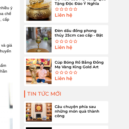
Tặng Độc Đáo Ý Nghĩa
nhiều ý
hoa chế
Liên hệ
, cấp
Đèn dầu đồng phong
thủy 25cm cao cấp - Bật
sáng tài lộc
 và giá
Liên hệ
 chuyển
Cúp Bóng Rổ Bằng Đồng
phẩm
Mạ Vàng King Gold Art
phần
Liên hệ
TIN TỨC MỚI
Câu chuyện phía sau
những món quà thành
công