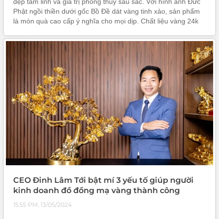
đẹp tâm linh và giá trị phong thủy sâu sắc. Với hình ảnh Đức
Phật ngồi thiền dưới gốc Bồ Đề dát vàng tinh xảo, sản phẩm
là món quà cao cấp ý nghĩa cho mọi dịp. Chất liệu vàng 24k
bền đẹp, chế tác thủ công tinh tế, bảo hành 5 năm, vận
chuyển t
CEO Đinh Lâm Tới bật mí 3 yếu tố giúp người
kinh doanh đồ đồng mạ vàng thành công
15:55 PM, 13/05/2024