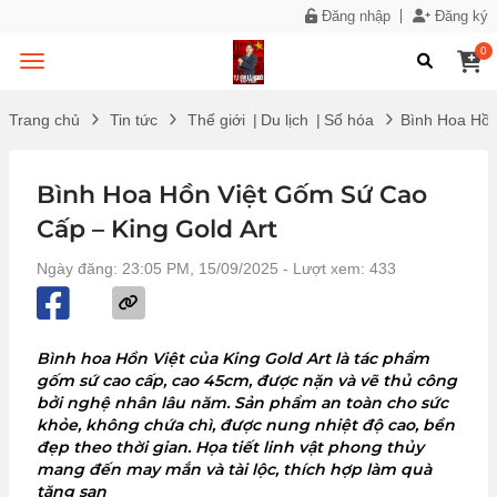
Đăng nhập
Đăng ký
0
Trang chủ
Tin tức
Thế giới
|
Du lịch
|
Số hóa
Bình Hoa Hồn
Bình Hoa Hồn Việt Gốm Sứ Cao
Cấp – King Gold Art
Ngày đăng: 23:05 PM, 15/09/2025
- Lượt xem: 433
Bình hoa Hồn Việt của King Gold Art là tác phẩm
gốm sứ cao cấp, cao 45cm, được nặn và vẽ thủ công
bởi nghệ nhân lâu năm. Sản phẩm an toàn cho sức
khỏe, không chứa chì, được nung nhiệt độ cao, bền
đẹp theo thời gian. Họa tiết linh vật phong thủy
mang đến may mắn và tài lộc, thích hợp làm quà
tặng san