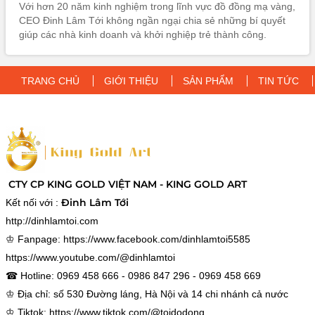
Với hơn 20 năm kinh nghiệm trong lĩnh vực đồ đồng mạ vàng,
CEO Đinh Lâm Tới không ngần ngại chia sẻ những bí quyết
giúp các nhà kinh doanh và khởi nghiệp trẻ thành công.
TRANG CHỦ
GIỚI THIỆU
SẢN PHẨM
TIN TỨC
CTY CP KING GOLD VIỆT NAM - KING GOLD ART
Đinh Lâm Tới
Kết nối với :
http://dinhlamtoi.com
♔ Fanpage:
https://www.facebook.com/dinhlamtoi5585
https://www.youtube.com/@dinhlamtoi
☎ Hotline: 0969 458 666 - 0986 847 296 - 0969 458 669
♔ Địa chỉ: số 530 Đường láng, Hà Nội và 14 chi nhánh cả nước
♔ Tiktok:
https://www.tiktok.com/@toidodong