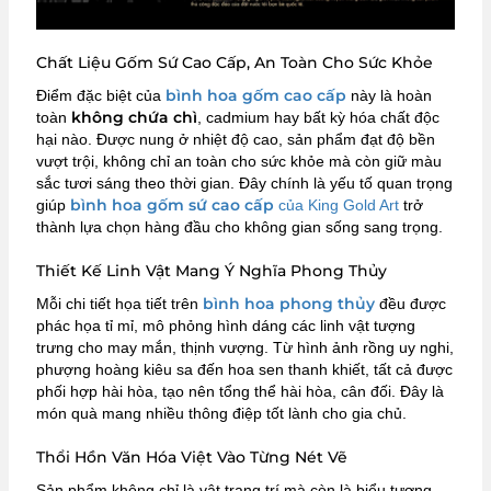
Chất Liệu Gốm Sứ Cao Cấp, An Toàn Cho Sức Khỏe
bình hoa gốm cao cấp
Điểm đặc biệt của
này là hoàn
không chứa chì
toàn
, cadmium hay bất kỳ hóa chất độc
hại nào. Được nung ở nhiệt độ cao, sản phẩm đạt độ bền
vượt trội, không chỉ an toàn cho sức khỏe mà còn giữ màu
sắc tươi sáng theo thời gian. Đây chính là yếu tố quan trọng
bình hoa gốm sứ cao cấp
giúp
của King Gold Art
trở
thành lựa chọn hàng đầu cho không gian sống sang trọng.
Thiết Kế Linh Vật Mang Ý Nghĩa Phong Thủy
bình hoa phong thủy
Mỗi chi tiết họa tiết trên
đều được
phác họa tỉ mỉ, mô phỏng hình dáng các linh vật tượng
trưng cho may mắn, thịnh vượng. Từ hình ảnh rồng uy nghi,
phượng hoàng kiêu sa đến hoa sen thanh khiết, tất cả được
phối hợp hài hòa, tạo nên tổng thể hài hòa, cân đối. Đây là
món quà mang nhiều thông điệp tốt lành cho gia chủ.
Thổi Hồn Văn Hóa Việt Vào Từng Nét Vẽ
Sản phẩm không chỉ là vật trang trí mà còn là biểu tượng