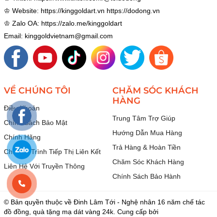
♔ Website:
https://kinggoldart.vn
https://dodong.vn
♔ Zalo OA:
https://zalo.me/kinggoldart
Email: kinggoldvietnam@gmail.com
VỀ CHÚNG TÔI
CHĂM SÓC KHÁCH
HÀNG
Điều Khoản
Trung Tâm Trợ Giúp
Chính Sách Bảo Mật
Hướng Dẫn Mua Hàng
Chính Hãng
Trả Hàng & Hoàn Tiền
Chương Trình Tiếp Thị Liên Kết
Chăm Sóc Khách Hàng
Liên Hệ Với Truyền Thông
Chính Sách Bảo Hành
© Bản quyền thuộc về Đinh Lâm Tới - Nghệ nhân 16 năm chế tác
đồ đồng, quà tặng mạ dát vàng 24k. Cung cấp bởi