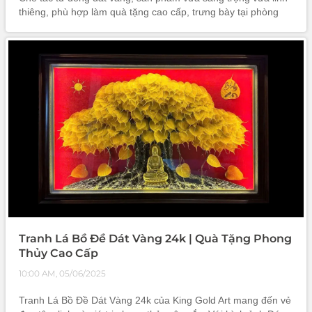
thiêng, phù hợp làm quà tặng cao cấp, trưng bày tại phòng
khách, văn phòng, hoặc bàn làm việc để thu hút cát khí và
hóa giải sá
Tranh Lá Bồ Đề Dát Vàng 24k | Quà Tặng Phong
Thủy Cao Cấp
10:00 AM, 05/06/2025
Tranh Lá Bồ Đề Dát Vàng 24k của King Gold Art mang đến vẻ