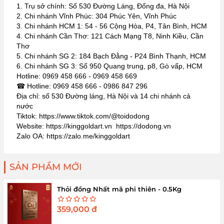
1. Trụ sở chính: Số 530 Đường Láng, Đống đa, Hà Nội
2. Chi nhánh Vĩnh Phúc: 304 Phúc Yên, Vĩnh Phúc
3. Chi nhánh HCM 1: 54 - 56 Cộng Hòa, P4, Tân Bình, HCM
4. Chi nhánh Cần Thơ: 121 Cách Mạng T8, Ninh Kiều, Cần
Thơ
5. Chi nhánh SG 2: 184 Bạch Đằng - P24 Bình Thạnh, HCM
6. Chi nhánh SG 3: Số 950 Quang trung, p8, Gò vấp, HCM
Hotline: 0969 458 666 - 0969 458 669
☎ Hotline: 0969 458 666 - 0986 847 296
Địa chỉ: số 530 Đường láng, Hà Nội và 14 chi nhánh cả
nước
Tiktok: https://www.tiktok.com/@toidodong
Website: https://kinggoldart.vn https://dodong.vn
Zalo OA: https://zalo.me/kinggoldart
SẢN PHẨM MỚI
Thỏi đồng Nhất mã phi thiên - 0.5Kg
359,000
đ