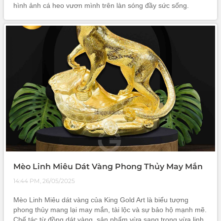
hình ảnh cá heo vươn mình trên làn sóng đầy sức sống.
Không chỉ mang giá trị nghệ thuật cao, bức tượng còn chứa
đựng ý nghĩa phong thủy sâu sắc, giúp thu hút vận khí tốt và
tạo điểm nhấn đẳng cấp cho không gian sống.
Mèo Linh Miêu Dát Vàng Phong Thủy May Mắn
14:44 PM, 26/05/2025
Mèo Linh Miêu dát vàng của King Gold Art là biểu tượng
phong thủy mang lại may mắn, tài lộc và sự bảo hộ mạnh mẽ.
Chế tác từ đồng dát vàng, sản phẩm vừa sang trọng vừa linh