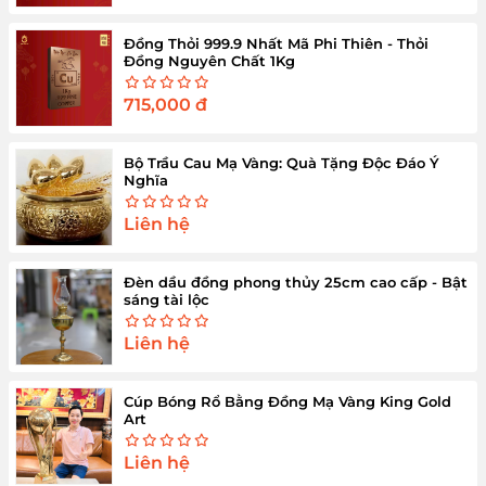
Đồng Thỏi 999.9 Nhất Mã Phi Thiên - Thỏi
Đồng Nguyên Chất 1Kg
715,000
đ
Bộ Trầu Cau Mạ Vàng: Quà Tặng Độc Đáo Ý
Nghĩa
Liên hệ
Đèn dầu đồng phong thủy 25cm cao cấp - Bật
sáng tài lộc
Liên hệ
Cúp Bóng Rổ Bằng Đồng Mạ Vàng King Gold
Art
Liên hệ