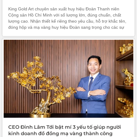
King Gold Art chuyên sản xuất huy hiệu Đoàn Thanh niên
Cộng sản Hồ Chí Minh với số lượng lớn, đúng chuẩn, chất
lượng cao. Nhận thiết kế riêng theo yêu cầu, hỗ trợ khắc tên,
đóng hộp và mạ vàng huy hiệu Đoàn sang trọng cho các sự
kiện đặc biệt.
CEO Đinh Lâm Tới bật mí 3 yếu tố giúp người
kinh doanh đồ đồng mạ vàng thành công