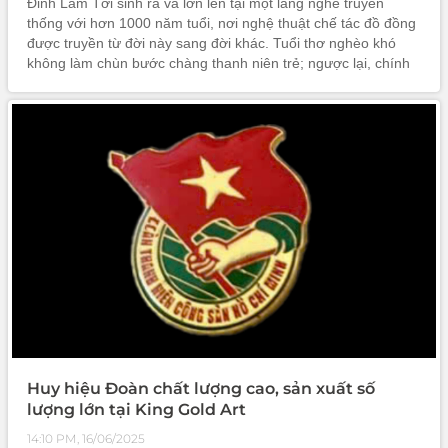
Đinh Lâm Tới sinh ra và lớn lên tại một làng nghề truyền
thống với hơn 1000 năm tuổi, nơi nghệ thuật chế tác đồ đồng
được truyền từ đời này sang đời khác. Tuổi thơ nghèo khó
không làm chùn bước chàng thanh niên trẻ; ngược lại, chính
hoàn cảnh đó đã thôi thúc anh nuôi dưỡng ước mơ đưa
những sản phẩm
Huy hiệu Đoàn chất lượng cao, sản xuất số
lượng lớn tại King Gold Art
14:10 PM, 16/06/2025