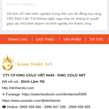
15:55 PM, 13/05/2024
Với hơn 20 năm kinh nghiệm trong lĩnh vực đồ đồng mạ vàng,
CEO Đinh Lâm Tới không ngần ngại chia sẻ những bí quyết
giúp các nhà kinh doanh và khởi nghiệp trẻ thành công.
TRANG CHỦ
GIỚI THIỆU
SẢN PHẨM
TIN TỨC
CTY CP KING GOLD VIỆT NAM - KING GOLD ART
Đinh Lâm Tới
Kết nối với :
http://dinhlamtoi.com
♔ Fanpage:
https://www.facebook.com/dinhlamtoi5585
https://www.youtube.com/@dinhlamtoi
☎ Hotline: 0969 458 666 - 0986 847 296 - 0969 458 669