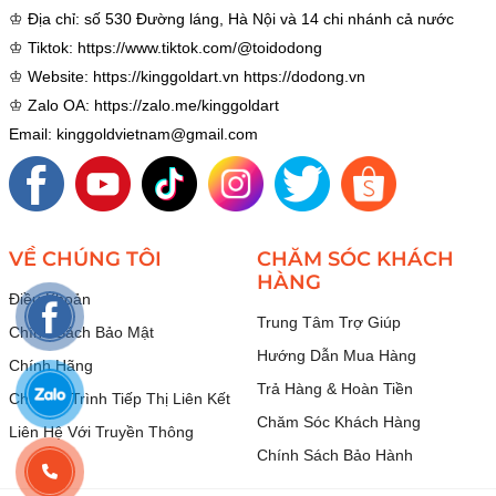
♔ Địa chỉ: số 530 Đường láng, Hà Nội và 14 chi nhánh cả nước
♔ Tiktok:
https://www.tiktok.com/@toidodong
♔ Website:
https://kinggoldart.vn
https://dodong.vn
♔ Zalo OA:
https://zalo.me/kinggoldart
Email: kinggoldvietnam@gmail.com
VỀ CHÚNG TÔI
CHĂM SÓC KHÁCH
HÀNG
Điều Khoản
Trung Tâm Trợ Giúp
Chính Sách Bảo Mật
Hướng Dẫn Mua Hàng
Chính Hãng
Trả Hàng & Hoàn Tiền
Chương Trình Tiếp Thị Liên Kết
Chăm Sóc Khách Hàng
Liên Hệ Với Truyền Thông
Chính Sách Bảo Hành