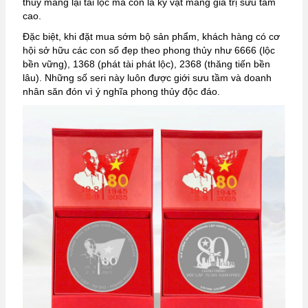
thủy mang lại tài lộc mà còn là kỷ vật mang giá trị sưu tầm
cao.
Đặc biệt, khi đặt mua sớm bộ sản phẩm, khách hàng có cơ
hội sở hữu các con số đẹp theo phong thủy như 6666 (lộc
bền vững), 1368 (phát tài phát lộc), 2368 (thăng tiến bền
lâu). Những số seri này luôn được giới sưu tầm và doanh
nhân săn đón vì ý nghĩa phong thủy độc đáo.