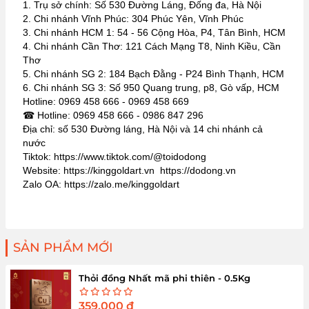
1. Trụ sở chính: Số 530 Đường Láng, Đống đa, Hà Nội
2. Chi nhánh Vĩnh Phúc: 304 Phúc Yên, Vĩnh Phúc
3. Chi nhánh HCM 1: 54 - 56 Cộng Hòa, P4, Tân Bình, HCM
4. Chi nhánh Cần Thơ: 121 Cách Mạng T8, Ninh Kiều, Cần
Thơ
5. Chi nhánh SG 2: 184 Bạch Đằng - P24 Bình Thạnh, HCM
6. Chi nhánh SG 3: Số 950 Quang trung, p8, Gò vấp, HCM
Hotline: 0969 458 666 - 0969 458 669
☎ Hotline: 0969 458 666 - 0986 847 296
Địa chỉ: số 530 Đường láng, Hà Nội và 14 chi nhánh cả
nước
Tiktok: https://www.tiktok.com/@toidodong
Website: https://kinggoldart.vn https://dodong.vn
Zalo OA: https://zalo.me/kinggoldart
SẢN PHẨM MỚI
Thỏi đồng Nhất mã phi thiên - 0.5Kg
359,000
đ