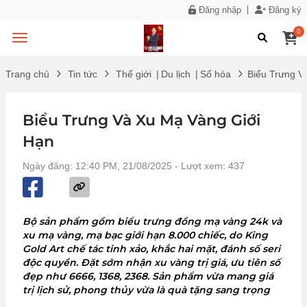
Đăng nhập
Đăng ký
0
Trang chủ
Tin tức
Thế giới
|
Du lịch
|
Số hóa
Biểu Trưng V
Biểu Trưng Và Xu Mạ Vàng Giới
Hạn
Ngày đăng: 12:40 PM, 21/08/2025
- Lượt xem: 437
Bộ sản phẩm gồm biểu trưng đồng mạ vàng 24k và
xu mạ vàng, mạ bạc giới hạn 8.000 chiếc, do King
Gold Art chế tác tinh xảo, khắc hai mặt, đánh số seri
độc quyền. Đặt sớm nhận xu vàng trị giá, ưu tiên số
đẹp như 6666, 1368, 2368. Sản phẩm vừa mang giá
trị lịch sử, phong thủy vừa là quà tặng sang trọng