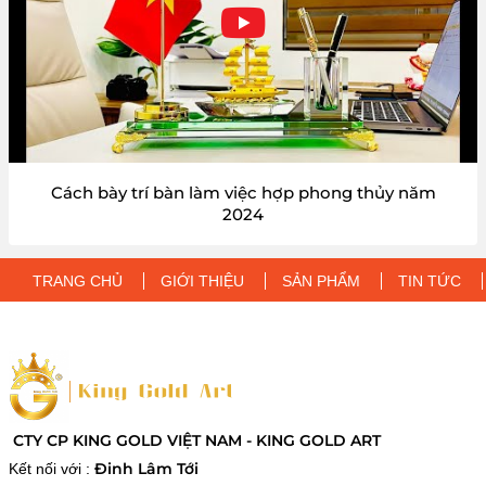
Cách bày trí bàn làm việc hợp phong thủy năm
2024
TRANG CHỦ
GIỚI THIỆU
SẢN PHẨM
TIN TỨC
CTY CP KING GOLD VIỆT NAM - KING GOLD ART
Đinh Lâm Tới
Kết nối với :