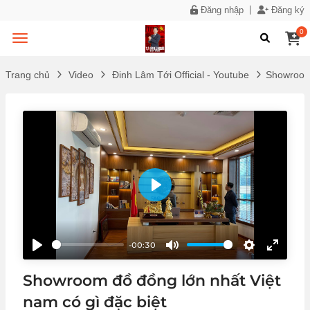
Đăng nhập
Đăng ký
0
Trang chủ
Video
Đinh Lâm Tới Official - Youtube
Showroom 
Play
-00:30
Play
Mute
Settings
Enter
fullscr
Showroom đồ đồng lớn nhất Việt
nam có gì đặc biệt