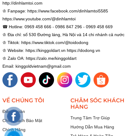
http://dinhlamtoi.com
♔ Fanpage:
https://www.facebook.com/dinhlamtoi5585
https://www.youtube.com/@dinhlamtoi
☎ Hotline: 0969 458 666 - 0986 847 296 - 0969 458 669
♔ Địa chỉ: số 530 Đường láng, Hà Nội và 14 chi nhánh cả nước
♔ Tiktok:
https://www.tiktok.com/@toidodong
♔ Website:
https://kinggoldart.vn
https://dodong.vn
♔ Zalo OA:
https://zalo.me/kinggoldart
Email: kinggoldvietnam@gmail.com
VỀ CHÚNG TÔI
CHĂM SÓC KHÁCH
HÀNG
Điều Khoản
Trung Tâm Trợ Giúp
Chính Sách Bảo Mật
Hướng Dẫn Mua Hàng
Chính Hãng
Trả Hàng & Hoàn Tiền