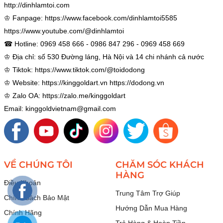
http://dinhlamtoi.com
♔ Fanpage:
https://www.facebook.com/dinhlamtoi5585
https://www.youtube.com/@dinhlamtoi
☎ Hotline: 0969 458 666 - 0986 847 296 - 0969 458 669
♔ Địa chỉ: số 530 Đường láng, Hà Nội và 14 chi nhánh cả nước
♔ Tiktok:
https://www.tiktok.com/@toidodong
♔ Website:
https://kinggoldart.vn
https://dodong.vn
♔ Zalo OA:
https://zalo.me/kinggoldart
Email: kinggoldvietnam@gmail.com
VỀ CHÚNG TÔI
CHĂM SÓC KHÁCH
HÀNG
Điều Khoản
Trung Tâm Trợ Giúp
Chính Sách Bảo Mật
Hướng Dẫn Mua Hàng
Chính Hãng
Trả Hàng & Hoàn Tiền