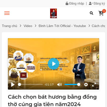
Đăng nhập
Đăng ký
0
Trang chủ
Video
Đinh Lâm Tới Official - Youtube
Cách chọn
Play
-01:17
Play
Mute
Settings
Enter
fullscr
Cách chọn bát hương bằng đồng
thờ cúng gia tiên năm2024